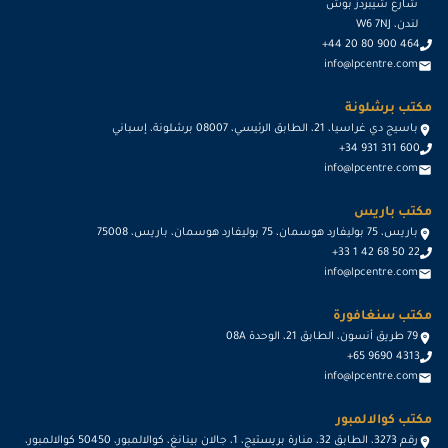
شارع شيبردز بوش
لندن، W6 7NJ
+44 20 80 900 464
info@lpcentre.com
مكتب برشلونة
باسيج دي غراسيا، 21، الطابق الرئيسي، 08007 برشلونة، إسباني
+34 931 311 600
info@lpcentre.com
مكتب باريس
باريس، 75 بوليفارد هوسمان، 75 بوليفارد هوسمان، باريس، 75008
+33 1 42 68 50 22
info@lpcentre.com
مكتب سنغافورة
79 طريق أنسون، الطابق 21، الوحدة 08A
+65 9690 4313
info@lpcentre.com
مكتب كوالالمبور
رقم 3273، الطابق 32، منارة بريستيج، 1، جالان بينانغ، كوالالمبور، 50450 كوالالمبور،