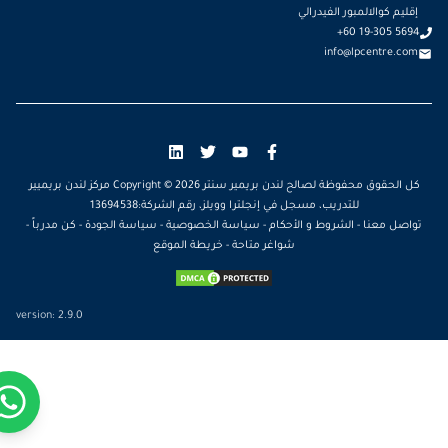
إقليم كوالالمبور الفيدرالي
+60 19-305 5694
info@lpcentre.com
كل الحقوق محفوظة لصالح لندن بريمير سنتر Copyright ©
2026
مركز لندن بريميير
للتدريب، مسجل في إنجلترا وويلز، رقم الشركة:13694538
تواصل معنا
-
الشروط و الأحكام
-
سياسة الخصوصية
-
سياسة الجودة
-
كن مدرباً
-
شواغر متاحة
-
خريطة الموقع
version:
2.9.0