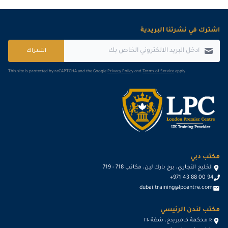
اشترك في نشرتنا البريدية
اشتراك
This site is protected by reCAPTCHA and the Google
Privacy Policy
and
Terms of Service
apply.
مكتب دبي
الخليج التجاري، برج بارك لين، مكاتب 718 - 719
+971 43 88 00 94
dubai.training@lpcentre.com
مكتب لندن الرئيسي
١٤ محكمة كامبريدج، شقة ٢١٠