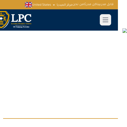
قابل مدربينا
كن مدربًا
من نحن
مركز الميديا
United States
دورات في القانون والعقود والمشتريات
في إسطنبول