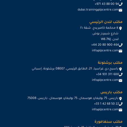
+971 43 88 00 94
dubai.training@lpcentre.com
مكتب لندن الرئيسي
١٤ محكمة كامبريدج، شقة ٢١٠
شارع شيبردز بوش
لندن، W6 7NJ
+44 20 80 900 464
info@lpcentre.com
مكتب برشلونة
باسيج دي غراسيا، 21، الطابق الرئيسي، 08007 برشلونة، إسباني
+34 931 311 600
info@lpcentre.com
مكتب باريس
باريس، 75 بوليفارد هوسمان، 75 بوليفارد هوسمان، باريس، 75008
+33 1 42 68 50 22
info@lpcentre.com
مكتب سنغافورة