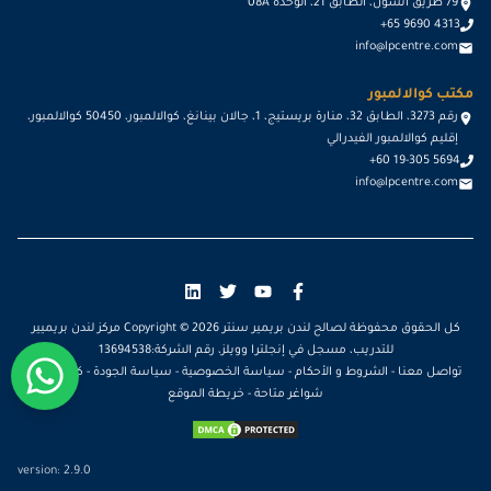
79 طريق أنسون، الطابق 21، الوحدة 08A
+65 9690 4313
info@lpcentre.com
مكتب كوالالمبور
رقم 3273، الطابق 32، منارة بريستيج، 1، جالان بينانغ، كوالالمبور، 50450 كوالالمبور،
إقليم كوالالمبور الفيدرالي
+60 19-305 5694
info@lpcentre.com
كل الحقوق محفوظة لصالح لندن بريمير سنتر Copyright ©
2026
مركز لندن بريميير
للتدريب، مسجل في إنجلترا وويلز، رقم الشركة:13694538
تواصل معنا
-
الشروط و الأحكام
-
سياسة الخصوصية
-
سياسة الجودة
-
كن مدرباً
-
شواغر متاحة
-
خريطة الموقع
version:
2.9.0