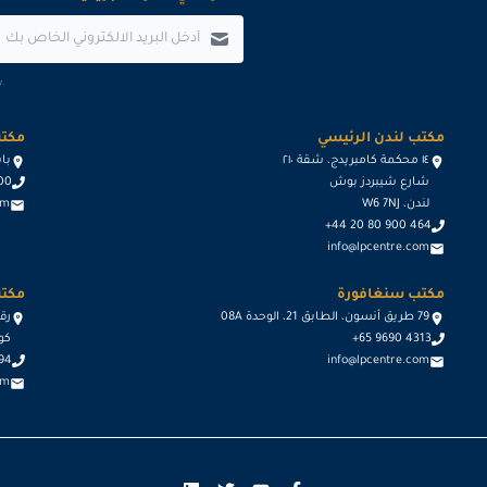
.
مكتب لندن الرئيسي
مكتب
١٤ محكمة كامبريدج، شقة ٢١٠
باسيج د
شارع شيبردز بوش
600
لندن، W6 7NJ
om
+44 20 80 900 464
info@lpcentre.com
مكتب سنغافورة
مكتب
79 طريق أنسون، الطابق 21، الوحدة 08A
+65 9690 4313
كوا
694
info@lpcentre.com
om