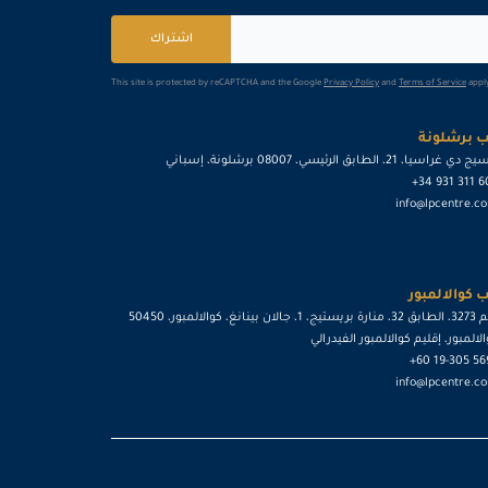
5
يوم
اشتراك
This site is protected by reCAPTCHA and the Google
Privacy Policy
and
Terms of Service
apply
5
يوم
 برشلونة
5
يوم
ي غراسيا، 21، الطابق الرئيسي، 08007 برشلونة، إسباني
+34 931 311 
5
يوم
info@lpcentre.c
5
يوم
 كوالالمبور
5
يوم
رقم 3273، الطابق 32، منارة بريستيج، 1، جالان بينانغ، كوالالمبور، 50450
لالمبور، إقليم كوالالمبور الفيدرالي
+60 19-305 5
5
يوم
info@lpcentre.c
5
يوم
5
يوم