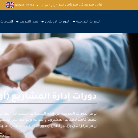
قابل مدربينا
كن مدربًا
من نحن
مركز الميديا
United States
الدورات التدريبية
الدورات الاونلاين
مدن التدريب
الخدمات
دورات إدارة المشاريع (أون
توفر الدورات التدريبية في إدارة المشاريع العديد من الفو
فهماً كاملاً لأهداف المشروع وأهدافه وفوائده قبل تخصي
يوفر مركز لندن بريمير للتدريب دورات تدريبية مباشرة عالية 