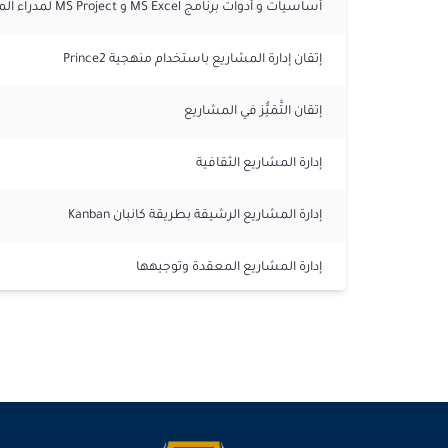
أساسيات و أدوات برنامج MS Excel و MS Project لمدراء المشاريع
إتقان إدارة المشاريع باستخدام منهجية Prince2
إتقان التَّمَيُّز في المشاريع
إدارة المشاريع الثقافية
إدارة المشاريع الرشيقة بطريقة كانبان Kanban
إدارة المشاريع المعقدة وتوجيهها
إدارة المشاريع باستخدام Primavera P6
إدارة تأخير المشروع وتقييم المطالبات
إدارة محفظة المشروع: تصميمها وبناؤها وإدارتها