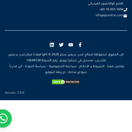
إقليم كوالالمبور الفيدرالي
+60 19-305 5694
info@lpcentre.com
كل الحقوق محفوظة لصالح لندن بريمير سنتر Copyright ©
2026
مركز لندن بريميير
للتدريب، مسجل في إنجلترا وويلز، رقم الشركة:13694538
تواصل معنا
-
الشروط و الأحكام
-
سياسة الخصوصية
-
سياسة الجودة
-
كن مدرباً
-
شواغر متاحة
-
خريطة الموقع
version:
2.9.0