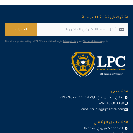
اشترك في نشرتنا البريدية
اشتراك
This site is protected by reCAPTCHA and the Google
Privacy Policy
and
Terms of Service
apply.
مكتب دبي
الخليج التجاري، برج بارك لين، مكاتب 718 - 719
+971 43 88 00 94
dubai.training@lpcentre.com
مكتب لندن الرئيسي
١٤ محكمة كامبريدج، شقة ٢١٠