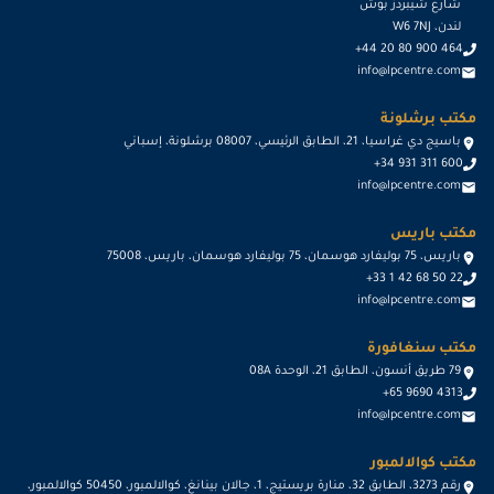
شارع شيبردز بوش
لندن، W6 7NJ
+44 20 80 900 464
info@lpcentre.com
مكتب برشلونة
باسيج دي غراسيا، 21، الطابق الرئيسي، 08007 برشلونة، إسباني
+34 931 311 600
info@lpcentre.com
مكتب باريس
باريس، 75 بوليفارد هوسمان، 75 بوليفارد هوسمان، باريس، 75008
+33 1 42 68 50 22
info@lpcentre.com
مكتب سنغافورة
79 طريق أنسون، الطابق 21، الوحدة 08A
+65 9690 4313
info@lpcentre.com
مكتب كوالالمبور
رقم 3273، الطابق 32، منارة بريستيج، 1، جالان بينانغ، كوالالمبور، 50450 كوالالمبور،