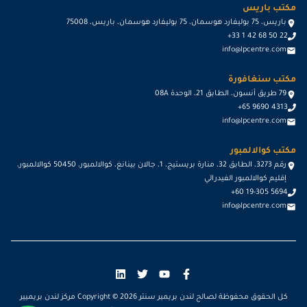
مكتب باريس
باريس، 75 بوليفارد هوسمان، 75 بوليفارد هوسمان، باريس، 75008
+33 1 42 68 50 22
info@lpcentre.com
مكتب سنغافورة
79 طريق أنسون، الطابق 21، الوحدة 08A
+65 9690 4313
info@lpcentre.com
مكتب كوالالمبور
رقم 3273، الطابق 32، منارة بريستيج، 1، جالان بينانغ، كوالالمبور، 50450 كوالالمبور،
إقليم كوالالمبور الفيدرالي
+60 19-305 5694
info@lpcentre.com
كل الحقوق محفوظة لصالح لندن بريمير سنتر Copyright ©
2026
مركز لندن بريميير