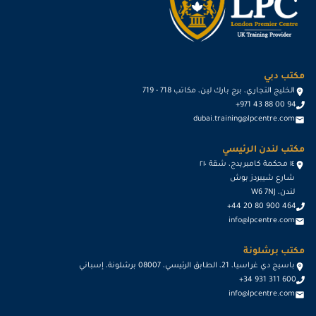
مكتب دبي
الخليج التجاري، برج بارك لين، مكاتب 718 - 719
+971 43 88 00 94
dubai.training@lpcentre.com
مكتب لندن الرئيسي
١٤ محكمة كامبريدج، شقة ٢١٠
شارع شيبردز بوش
لندن، W6 7NJ
+44 20 80 900 464
info@lpcentre.com
مكتب برشلونة
باسيج دي غراسيا، 21، الطابق الرئيسي، 08007 برشلونة، إسباني
+34 931 311 600
info@lpcentre.com