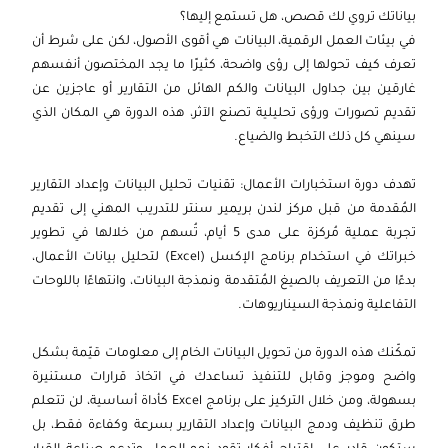
2026-09-21
إسطنبول
التفاصيل
بياناتك تروي لك قصص، هل تستمع إليها؟
في بيئات العمل الرقمية، البيانات هي أقوى الأصول، لكن على شرط أن
2026-09-28
باريس
التفاصيل
تعرف كيف تحولها إلى رؤى واضحة، كثيرًا ما يجد المختصون أنفسهم
غارقين بين جداول البيانات والكم الهائل من التقارير أو عاجزين عن
2026-09-28
لندن
التفاصيل
تقديم تصورات ورؤى تحليلية تصنع الآثر، هذه الدورة هي المكان الذي
سينهي كل ذلك التخبط والضياع.
2026-09-28
امستردام
التفاصيل
تهدف دورة استخبارات الأعمال: تقنيات تحليل البيانات وإعداد التقارير
2026-10-05
دبي
التفاصيل
المُقدمة من قبل مركز لندن بريمير سنتر للتدريب المهني إلى تقديم
تجربة عملية مُركزة على مدى 5 أيام، تُسهم من خلالها في تطوير
2026-10-05
القاهرة
التفاصيل
خبراتك في استخدام برنامج الإكسل (Excel) لتحليل بيانات الأعمال،
بدءًا من التعريف بالصيغ المُتقدمة ونمذجة البيانات، وانتهاءًا باللوحات
2026-10-05
لندن
التفاصيل
التفاعلية ونمذجة السيناريوهات.
2026-10-12
امستردام
التفاصيل
تمكّنك هذه الدورة من تحويل البيانات الخام إلى معلومات قيّمة بشكل
واضح وموجز وقابل للتنفيذ تساعدك في اتخاذ قرارات مستنيرة
2026-10-19
برشلونة
التفاصيل
بسهولة، ومن خلال التركيز على برنامج Excel كأداة أساسية، لن تتعلم
طرق تنظيف ودمج البيانات وإعداد التقارير بسرعة وكفاءة فقط، بل
2026-10-19
إسطنبول
التفاصيل