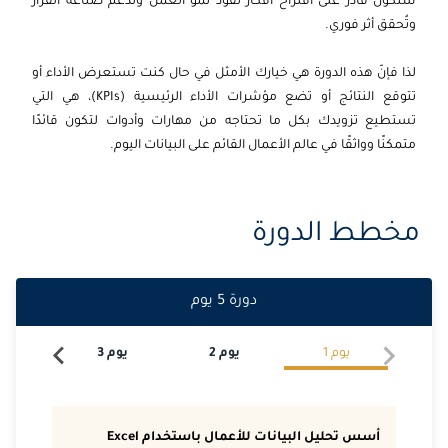
ستكون قادر على اقتراح أفكار تقود نمو العمل وتدعم صناعة القرار
وتُحقق أثر فوري.
2026-10-26
باريس
التفاصيل
لذا فإنّ هذه الدورة هي خيارك الأمثل في حال كنت تستعرض الأداء أو
2026-11-02
برشلونة
التفاصيل
تتوقع النتائج أو تضع مؤشرات الأداء الرئيسية (KPIs)، هي التي
تستطيع تزويدك بكل ما تحتاجه من مهارات وأدوات لتكون قائدًا
2026-11-02
باريس
التفاصيل
متمكنًا وواثقًا في عالم الأعمال القائم على البيانات اليوم.
2026-11-09
القاهرة
التفاصيل
مخطط الدورة
2026-11-15
دبي
التفاصيل
2026-11-16
إسطنبول
التفاصيل
دورة
5
يوم
2026-11-30
لندن
التفاصيل
يوم
1
يوم
2
يوم
3
يو
2026-11-30
امستردام
التفاصيل
2026-12-07
دبي
التفاصيل
أسس تحليل البيانات للأعمال باستخدام Excel