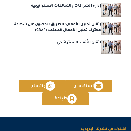
إدارة الشراكات والتحالفات الاستراتيجية
2026-12-28
امستردام
التفاصيل
2026-12-28
كوالا لامبور
التفاصيل
إتقان تحليل الأعمال: الطريق للحصول على شهادة
محترف تحليل الأعمال المعتمد (CBAP)
إتقان التّنفيذ الاستراتيجي
استفسار
واتساب
طباعة
اشترك في نشرتنا البريدية