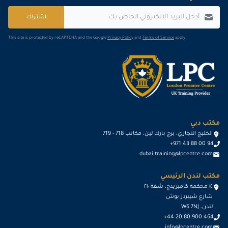
اشتراك
This site is protected by reCAPTCHA and the Google
Privacy Policy
and
Terms of Service
apply.
مكتب دبي
الخليج التجاري، برج بارك لين، مكاتب 718 - 719
+971 43 88 00 94
dubai.training@lpcentre.com
مكتب لندن الرئيسي
١٤ محكمة كامبريدج، شقة ٢١٠
شارع شيبردز بوش
لندن، W6 7NJ
+44 20 80 900 464
info@lpcentre.com