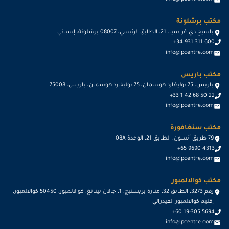
مكتب برشلونة
باسيج دي غراسيا، 21، الطابق الرئيسي، 08007 برشلونة، إسباني
+34 931 311 600
info@lpcentre.com
مكتب باريس
باريس، 75 بوليفارد هوسمان، 75 بوليفارد هوسمان، باريس، 75008
+33 1 42 68 50 22
info@lpcentre.com
مكتب سنغافورة
79 طريق أنسون، الطابق 21، الوحدة 08A
+65 9690 4313
info@lpcentre.com
مكتب كوالالمبور
رقم 3273، الطابق 32، منارة بريستيج، 1، جالان بينانغ، كوالالمبور، 50450 كوالالمبور،
إقليم كوالالمبور الفيدرالي
+60 19-305 5694
info@lpcentre.com