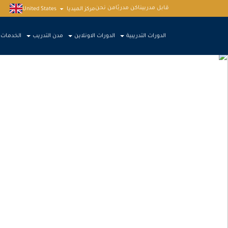
قابل مدربينا
كن مدربًا
من نحن
مركز الميديا
United States
الدورات التدريبية
الدورات الاونلاين
مدن التدريب
الخدمات