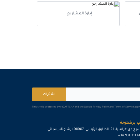
5
يوم
3900
£
إدارة المشاريع
اشتراك
This site is protected by reCAPTCHA and the Google
Privacy Policy
and
Terms of Service
apply
 برشلونة
ي غراسيا، 21، الطابق الرئيسي، 08007 برشلونة، إسباني
+34 931 311 