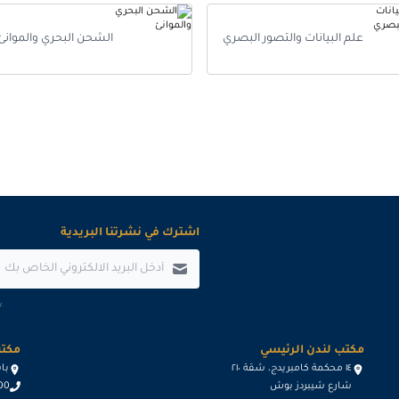
ممارسات الخدمات اللوجستية التعاقدية
2026-05-11
علم البيانات والتصور البصري
الشحن البحري والموانئ
اشترك في نشرتنا البريدية
.
مكتب لندن الرئيسي
مكتب
١٤ محكمة كامبريدج، شقة ٢١٠
باسيج د
شارع شيبردز بوش
600