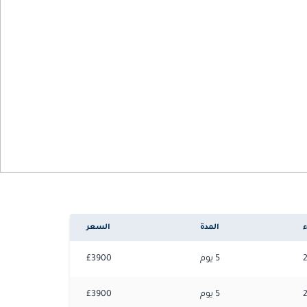
ء
المدة
السعر
5
يوم
3900
£
5
يوم
3900
£