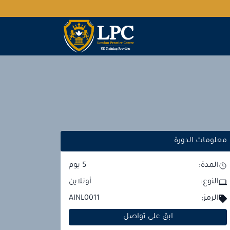
معلومات الدورة
المدة:
5
يوم
النوع:
أونلاين
الرمز:
AINL0011
ابق على تواصل