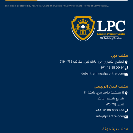
This site is protected by reCAPTCHA and the Google
Privacy Policy
and
Terms of Service
apply.
مكتب دبي
الخليج التجاري، برج بارك لين، مكاتب 718 - 719
+971 43 88 00 94
dubai.training@lpcentre.com
مكتب لندن الرئيسي
١٤ محكمة كامبريدج، شقة ٢١٠
شارع شيبردز بوش
لندن، W6 7NJ
+44 20 80 900 464
info@lpcentre.com
مكتب برشلونة