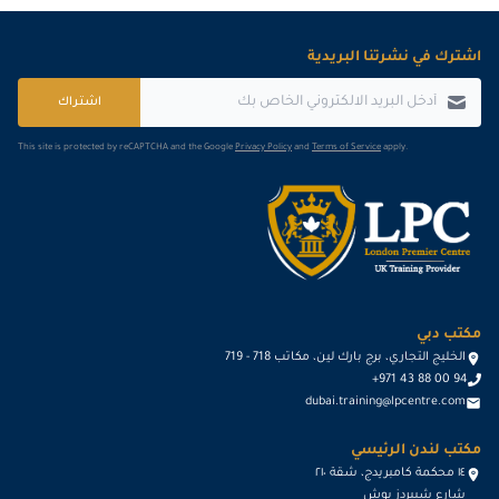
اشترك في نشرتنا البريدية
اشتراك
This site is protected by reCAPTCHA and the Google
Privacy Policy
and
Terms of Service
apply.
مكتب دبي
الخليج التجاري، برج بارك لين، مكاتب 718 - 719
+971 43 88 00 94
dubai.training@lpcentre.com
مكتب لندن الرئيسي
١٤ محكمة كامبريدج، شقة ٢١٠
شارع شيبردز بوش