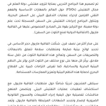
تم تصميم هذا البرنامج التدريبي بعناية لتزويد مفتشي دولة العلم في
مجال التفتيش (FSIOs) حول العالم بالمهارات الأساسية والفهم
التقني اللازمين لإجراء عمليات التدقيق البيئي على السفن البحرية،
ويتناول البرنامج إجراءات التفتيش على السفن المسجلة تحت علم
دولة معينة، مع التركيز بقوة على المبادئ المنصوص عليها في اتفاقية
ماربول (
الاتفاقية الدولية لمنع التلوث من السفن
).
على مدار أكثر من نصف قرن، شكّلت اتفاقية ماربول حجر الأساس في
تحديد لوائح بيئية صارمة ومتطلبات سلامة تتعلق بالانبعاثات
والتصريفات من السفن، وتعالج هذه الاتفاقية التلوث من خلال ستة
ملاحق، يركّز كل منها على نوع مختلف من التلوث الذي يؤثر على النظم
البيئية البحرية والساحلية، كما تفرض التزامات كبيرة على القطاع
البحري لحماية هذه النظم البيئية وتعزيز الممارسات المستدامة.
سيتلقى المتدربون تدريبًا شاملًا حول متطلبات اتفاقية ماربول، مع
استكشاف تعقيدات عمليات التفتيش البيئي. ويتضمن المنهج
مناقشات تفصيلية حول كيفية إجراء التقييمات والمسوح القانونية
الضرورية لإصدار وتجديد الشهادات المرتبطة باتفاقية ماربول، ويُعد