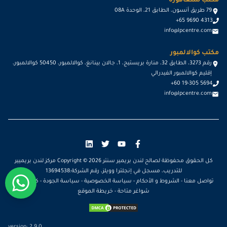
مكتب سنغافورة
79 طريق أنسون، الطابق 21، الوحدة 08A
+65 9690 4313
info@lpcentre.com
مكتب كوالالمبور
رقم 3273، الطابق 32، منارة بريستيج، 1، جالان بينانغ، كوالالمبور، 50450 كوالالمبور،
إقليم كوالالمبور الفيدرالي
+60 19-305 5694
info@lpcentre.com
كل الحقوق محفوظة لصالح لندن بريمير سنتر Copyright ©
2026
مركز لندن بريميير
للتدريب، مسجل في إنجلترا وويلز، رقم الشركة:13694538
تواصل معنا
-
الشروط و الأحكام
-
سياسة الخصوصية
-
سياسة الجودة
-
كن مدرباً
-
شواغر متاحة
-
خريطة الموقع