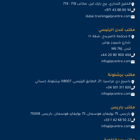
الخليج التجاري، برج بارك لين، مكاتب 718 - 719
+971 43 88 00 94
dubai.training@lpcentre.com
مكتب لندن الرئيسي
١٤ محكمة كامبريدج، شقة ٢١٠
شارع شيبردز بوش
لندن، W6 7NJ
+44 20 80 900 464
info@lpcentre.com
مكتب برشلونة
باسيج دي غراسيا، 21، الطابق الرئيسي، 08007 برشلونة، إسباني
+34 931 311 600
info@lpcentre.com
مكتب باريس
باريس، 75 بوليفارد هوسمان، 75 بوليفارد هوسمان، باريس، 75008
+33 1 42 68 50 22
info@lpcentre.com