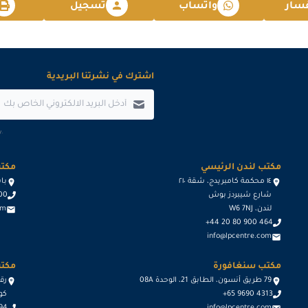
سار
واتساب
تسجيل
2026-12-21
2026-12-21
اشترك في نشرتنا البريدية
2026-12-28
.
مكتب لندن الرئيسي
مكتب
١٤ محكمة كامبريدج، شقة ٢١٠
باسيج د
شارع شيبردز بوش
600
لندن، W6 7NJ
om
+44 20 80 900 464
info@lpcentre.com
مكتب سنغافورة
مكتب
79 طريق أنسون، الطابق 21، الوحدة 08A
+65 9690 4313
كوا