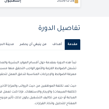
2026-12-28
إسطنبول
تفاصيل الدورة
مقدمة
أهداف
من ينبغي أن يحضر
مدينة الدو
تبدأ هذه الدورة بمقدمة حول أقسام الموارد البشرية والمح
تشمل الضوابط اللازمة والأمور الواجب التحقق منها مسبقا
معرفة الضوابط والإجراءات المناسبة لتدفق العمل لت
حيث تعد تكلفة الموظفين من حيث الرواتب والمزايا الأخرى
(تكلفة المبيعات) والإيجار والاستهلاك, فإذا كنت تعمل 
المباعة أو جزء من تكاليف التشغيل يكون لذلك تأثير مزدو
المفتاح للتحليل واتخاذ القرارات.