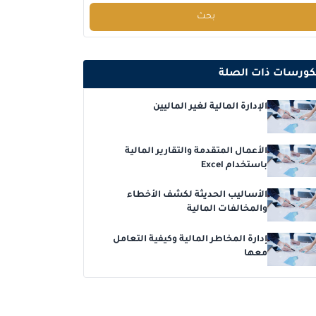
بحث
دبي
التفاصيل
كوالا لامبور
التفاصيل
كورسات ذات الصلة
برشلونة
التفاصيل
الإدارة المالية لغير الماليين
باريس
التفاصيل
الأعمال المتقدمة والتقارير المالية
باستخدام Excel
امستردام
التفاصيل
الأساليب الحديثة لكشف الأخطاء
لندن
التفاصيل
والمخالفات المالية
إدارة المخاطر المالية وكيفية التعامل
القاهرة
التفاصيل
معها
كوالا لامبور
التفاصيل
باريس
التفاصيل