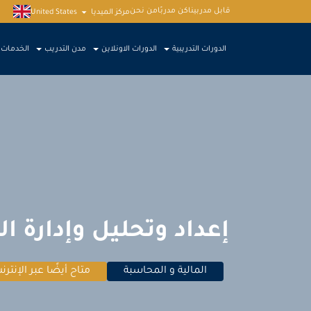
قابل مدربينا
كن مدربًا
من نحن
مركز الميديا
United States
الدورات التدريبية
الدورات الاونلاين
مدن التدريب
الخدمات
إعداد وتحليل وإدارة ال
المالية و المحاسبة
متاح أيضًا عبر الإنترن