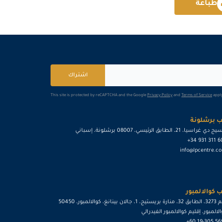
طباعة
كوالا لامبور
التفاصيل
امستردام
التفاصيل
لندن
التفاصيل
اشتراك
This site is protected by reCAPTCHA and the Google
Privacy Policy
and
Terms of Service
apply
 برشلونة
ي غراسيا، 21، الطابق الرئيسي، 08007 برشلونة، إسباني
+34 931 311 
info@lpcentre.c
 كوالالمبور
رقم 3273، الطابق 32، منارة بريستيج، 1، جالان بينانغ، كوالالمبور، 50450
لالمبور، إقليم كوالالمبور الفيدرالي