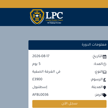
معلومات الدورة
التاريخ:
2026-08-17
المدة:
5
يوم
النوع:
في الغرفة الصفية
الرسوم:
£3900
المدينة:
إسطنبول
الرمز:
AFBL0036
سجل الآن