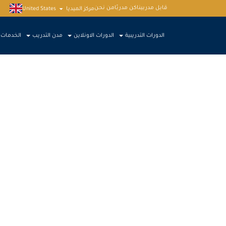
قابل مدربينا
كن مدربًا
من نحن
مركز الميديا
United States
الدورات التدريبية
الدورات الاونلاين
مدن التدريب
الخدمات