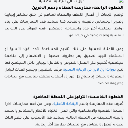
الخطوة الرابعة: ممارسة العطاء ودعم الآخرين
توضح الأبحاث أن أعمال اللطف والعطاء تساهم في خلق مشاعر إيجابية
وتعزيز الإحساس بالقيمة والهدف، كما تساعد هذه الممارسات على بناء
روابط اجتماعية أكثر قوة واستدامة، وتنعكس هذه الفوائد على الجوانب
النفسية والمجتمعية في حياة الفرد.
ومن الأمثلة العملية على ذلك تقديم المساعدة لأحد أفراد الأسرة أو
الاستماع الجيد لصديق يمر بظروف صعبة أو الانضمام إلى منظمة
مجتمعية تُشجع على العمل التطوعي والتفاعل الإيجابي داخل المجتمع، كما
تتيح
دورات اون لاين في الرعاية الصحية
فرصًا للمهنيين وجميع الفئات لتبادل
المعرفة والخبرات، إذ يحتاج كل فرد إلى أسلوب مختلف يتناسب مع احتياجاته
وظروفه الخاصة.
الخطوة الخامسة: التركيز على اللحظة الحاضرة
تُعرف هذه الممارسة باسم
اليقظة الذهنية
، وهي من أهم ممارسات ادارة
الصحة النفسية والاجتماعية والتي تعني الانتباه للأفكار والمشاعر والجسد
والبيئة المحيطة في اللحظة الحالية، يساعد هذا الأسلوب على فهم الذات
بصورة أفضل والتعامل مع التحديات بطريقة أكثر إيجابية.