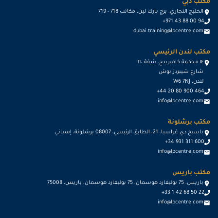
مكتب دبي
الخليج التجاري، برج بارك لين، مكاتب 718 - 719
+971 43 88 00 94
dubai.training@lpcentre.com
مكتب لندن الرئيسي
١٤ محكمة كامبريدج، شقة ٢١٠
شارع شيبردز بوش
لندن، W6 7NJ
+44 20 80 900 464
info@lpcentre.com
مكتب برشلونة
باسيج دي غراسيا، 21، الطابق الرئيسي، 08007 برشلونة، إسباني
+34 931 311 600
info@lpcentre.com
مكتب باريس
باريس، 75 بوليفارد هوسمان، 75 بوليفارد هوسمان، باريس، 75008
+33 1 42 68 50 22
info@lpcentre.com