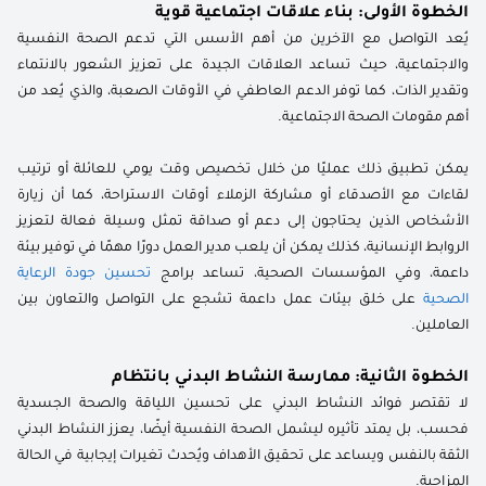
الخطوة الأولى: بناء علاقات اجتماعية قوية
يُعد التواصل مع الآخرين من أهم الأسس التي تدعم الصحة النفسية
والاجتماعية، حيث تساعد العلاقات الجيدة على تعزيز الشعور بالانتماء
وتقدير الذات، كما توفر الدعم العاطفي في الأوقات الصعبة، والذي يُعد من
أهم مقومات الصحة الاجتماعية.
يمكن تطبيق ذلك عمليًا من خلال تخصيص وقت يومي للعائلة أو ترتيب
لقاءات مع الأصدقاء أو مشاركة الزملاء أوقات الاستراحة، كما أن زيارة
الأشخاص الذين يحتاجون إلى دعم أو صداقة تمثل وسيلة فعالة لتعزيز
الروابط الإنسانية، كذلك يمكن أن يلعب مدير العمل دورًا مهمًا في توفير بيئة
داعمة، وفي المؤسسات الصحية، تساعد برامج
تحسين جودة الرعاية
الصحية
على خلق بيئات عمل داعمة تشجع على التواصل والتعاون بين
العاملين.
الخطوة الثانية: ممارسة النشاط البدني بانتظام
لا تقتصر فوائد النشاط البدني على تحسين اللياقة والصحة الجسدية
فحسب، بل يمتد تأثيره ليشمل الصحة النفسية أيضًا، يعزز النشاط البدني
الثقة بالنفس ويساعد على تحقيق الأهداف ويُحدث تغيرات إيجابية في الحالة
المزاجية.