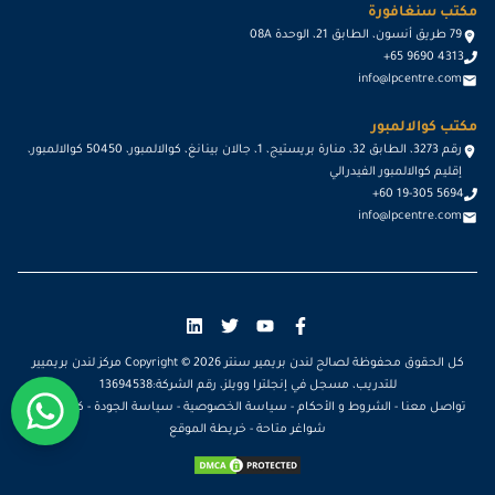
مكتب سنغافورة
79 طريق أنسون، الطابق 21، الوحدة 08A
+65 9690 4313
info@lpcentre.com
مكتب كوالالمبور
رقم 3273، الطابق 32، منارة بريستيج، 1، جالان بينانغ، كوالالمبور، 50450 كوالالمبور،
إقليم كوالالمبور الفيدرالي
+60 19-305 5694
info@lpcentre.com
كل الحقوق محفوظة لصالح لندن بريمير سنتر Copyright ©
2026
مركز لندن بريميير
للتدريب، مسجل في إنجلترا وويلز، رقم الشركة:13694538
تواصل معنا
-
الشروط و الأحكام
-
سياسة الخصوصية
-
سياسة الجودة
-
كن مدرباً
-
شواغر متاحة
-
خريطة الموقع