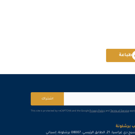
لندن
التفاصيل
دبي
التفاصيل
القاهرة
التفاصيل
طباعة
دبي
التفاصيل
كوالا لامبور
التفاصيل
برشلونة
التفاصيل
اشتراك
امستردام
التفاصيل
This site is protected by reCAPTCHA and the Google
Privacy Policy
and
Terms of Service
apply
إسطنبول
التفاصيل
 برشلونة
القاهرة
التفاصيل
ي غراسيا، 21، الطابق الرئيسي، 08007 برشلونة، إسباني