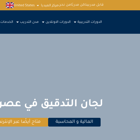
قابل مدربينا
كن مدربًا
من نحن
مركز الميديا
United States
الدورات التدريبية
الدورات الاونلاين
مدن التدريب
الخدمات
لجان التدقيق في عصر 
المالية و المحاسبة
متاح أيضًا عبر الإنترن