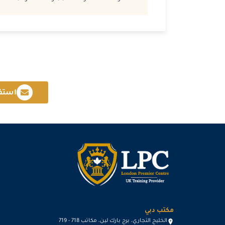
استف
مكتب دبي
الخليج التجاري، برج بارك لين، مكاتب 718 - 719