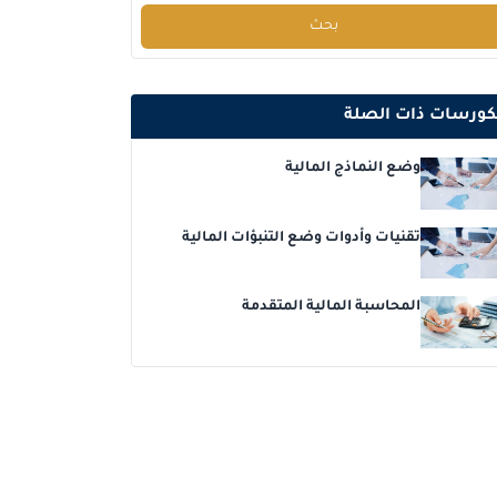
بحث
برشلونة
التفاصيل
إسطنبول
التفاصيل
كورسات ذات الصلة
امستردام
التفاصيل
وضع النماذج المالية
القاهرة
التفاصيل
تقنيات وأدوات وضع التنبؤات المالية
لندن
التفاصيل
المحاسبة المالية المتقدمة
كوالا لامبور
التفاصيل
إسطنبول
التفاصيل
برشلونة
التفاصيل
امستردام
التفاصيل