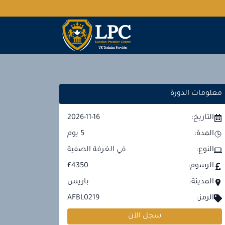
معلومات الدورة
التاريخ:
2026-11-16
المدة:
5
يوم
النوع:
في الغرفة الصفية
الرسوم:
£4350
المدينة:
باريس
الرمز:
AFBL0219
سجل الآن