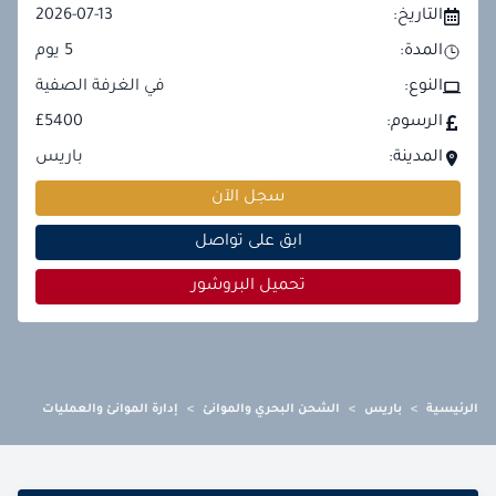
التاريخ:
2026-07-13
المدة:
5
يوم
النوع:
في الغرفة الصفية
الرسوم:
£5400
المدينة:
باريس
سجل الآن
ابق على تواصل
تحميل البروشور
الرئيسية
>
باريس
>
الشحن البحري والموانئ
>
إدارة الموانئ والعمليات