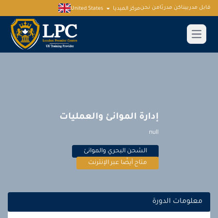
قابل مدربينا
كن مدربًا
من نحن
مركز الميديا
United States
إدارة الموانئ والعمليات
null
الشحن البحري والموانئ
متاح أيضًا عبر الإنترنت
معلومات الدورة