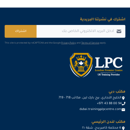
اشترك في نشرتنا البريدية
اشتراك
This site is protected by reCAPTCHA and the Google
Privacy Policy
and
Terms of Service
apply.
مكتب دبي
الخليج التجاري، برج بارك لين، مكاتب 718 - 719
+971 43 88 00 94
dubai.training@lpcentre.com
مكتب لندن الرئيسي
١٤ محكمة كامبريدج، شقة ٢١٠