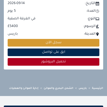
التاريخ:
2026-09-14
المدة:
5
يوم
النوع:
في الغرفة الصفية
الرسوم:
£5400
المدينة:
باريس
سجل الآن
ابق على تواصل
تحميل البروشور
الرئيسية
>
باريس
>
الشحن البحري والموانئ
>
إدارة الموانئ والعمليات