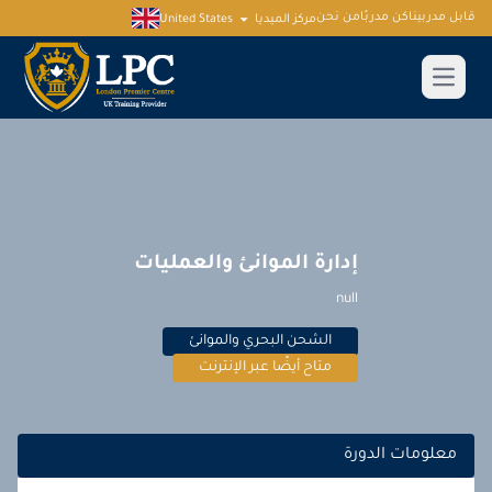
قابل مدربينا
كن مدربًا
من نحن
مركز الميديا
United States
إدارة الموانئ والعمليات
null
الشحن البحري والموانئ
متاح أيضًا عبر الإنترنت
معلومات الدورة