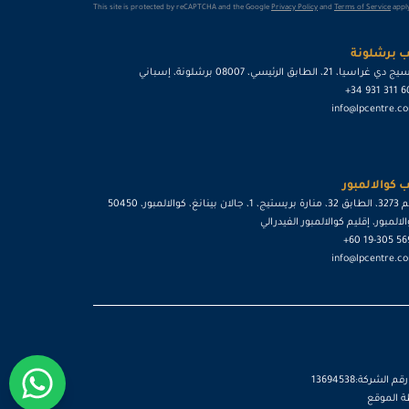
This site is protected by reCAPTCHA and the Google
Privacy Policy
and
Terms of Service
apply
امستردام
التفاصيل
 برشلونة
ي غراسيا، 21، الطابق الرئيسي، 08007 برشلونة، إسباني
باريس
التفاصيل
+34 931 311 
info@lpcentre.c
 كوالالمبور
رقم 3273، الطابق 32، منارة بريستيج، 1، جالان بينانغ، كوالالمبور، 50450
لالمبور، إقليم كوالالمبور الفيدرالي
+60 19-305 5
info@lpcentre.c
شركة:13694538
 الموقع