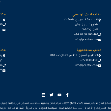
.
2026-12-28
مكتب لندن الرئيسي
مكتب
١٤ محكمة كامبريدج، شقة ٢١٠
2026-12-28
باسيج د
شارع شيبردز بوش
600
لندن، W6 7NJ
om
+44 20 80 900 464
info@lpcentre.com
مكتب سنغافورة
مكتب
79 طريق أنسون، الطابق 21، الوحدة 08A
+65 9690 4313
كوا
694
info@lpcentre.com
om
دن بريمير سنتر Copyright ©
2026
مركز لندن بريميير للتدريب، مسجل في إنجلترا وويلز، رقم ال
نا
-
الشروط و الأحكام
-
سياسة الخصوصية
-
سياسة الجودة
-
كن مدرباً
-
شواغر متاحة
-
خريطة