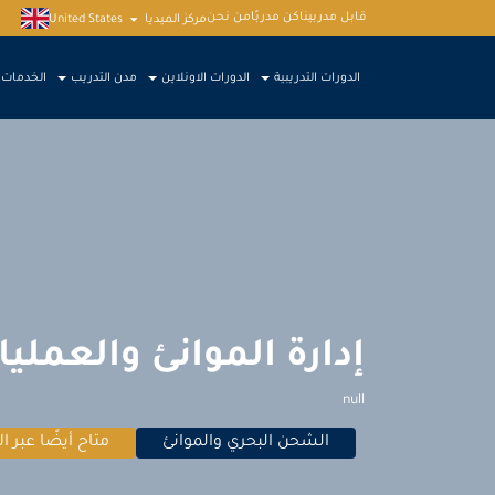
قابل مدربينا
كن مدربًا
من نحن
مركز الميديا
United States
الدورات التدريبية
الدورات الاونلاين
مدن التدريب
الخدمات
إدارة الموانئ والعملي
null
الشحن البحري والموانئ
متاح أيضًا عبر ال