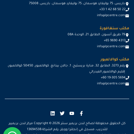
باريس، 75 بوليفارد هوسمان، 75 بوليفارد هوسمان، باريس، 75008
+33 1 42 68 50 22
info@lpcentre.com
مكتب سنغافورة
79 طريق أنسون، الطابق 21، الوحدة 08A
+65 9690 4313
info@lpcentre.com
مكتب كوالالمبور
رقم 3273، الطابق 32، منارة بريستيج، 1، جالان بينانغ، كوالالمبور، 50450 كوالالمبور،
إقليم كوالالمبور الفيدرالي
+60 19-305 5694
info@lpcentre.com
كل الحقوق محفوظة لصالح لندن بريمير سنتر Copyright ©
2026
مركز لندن بريميير
للتدريب، مسجل في إنجلترا وويلز، رقم الشركة:13694538