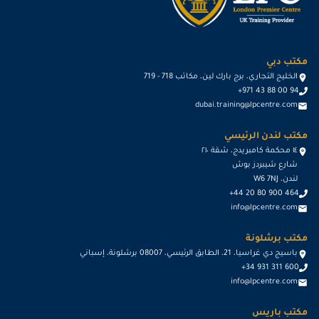
مكتب دبي
الخليج التجاري، برج بارك لين، مكاتب 718 - 719
+971 43 88 00 94
dubai.training@lpcentre.com
مكتب لندن الرئيسي
١٤ محكمة كامبريدج، شقة ٢١٠
شارع شيبردز بوش
لندن، W6 7NJ
+44 20 80 900 464
info@lpcentre.com
مكتب برشلونة
باسيج دي غراسيا، 21، الطابق الرئيسي، 08007 برشلونة، إسباني
+34 931 311 600
info@lpcentre.com
مكتب باريس