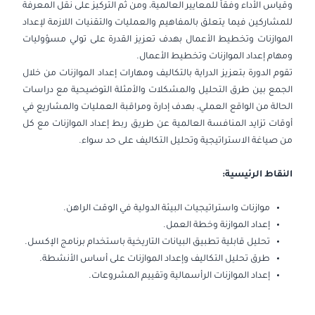
وقياس الأداء وفقاً للمعايير العالمية، ومن ثم التركيز على نقل المعرفة
2026-09-28
إسطنبول
التفاصيل
للمشاركين فيما يتعلق بالمفاهيم والعمليات والتقنيات اللازمة لإعداد
الموازنات وتخطيط الأعمال بهدف تعزيز القدرة على تولي مسؤوليات
2026-10-05
امستردام
التفاصيل
ومهام إعداد الموازنات وتخطيط الأعمال.
تقوم الدورة بتعزيز الدراية بالتكاليف ومهارات إعداد الموازنات من خلال
2026-10-05
باريس
التفاصيل
الجمع بين طرق التحليل والمشكلات والأمثلة التوضيحية مع دراسات
الحالة من الواقع العملي، بهدف إدارة ومراقبة العمليات والمشاريع في
2026-10-12
لندن
التفاصيل
أوقات تزايد المنافسة العالمية عن طريق ربط إعداد الموازنات مع كل
من صياغة الاستراتيجية وتحليل التكاليف على حد سواء.
2026-10-12
القاهرة
التفاصيل
النقاط الرئيسية:
2026-10-19
كوالا لامبور
التفاصيل
موازنات واستراتيجيات البيئة الدولية في الوقت الراهن.
2026-10-26
إسطنبول
التفاصيل
إعداد الموازنة وخطة العمل.
تحليل قابلية تطبيق البيانات التاريخية باستخدام برنامج الإكسل.
2026-10-26
برشلونة
التفاصيل
طرق تحليل التكاليف وإعداد الموازنات على أساس الأنشطة.
إعداد الموازنات الرأسمالية وتقييم المشروعات.
2026-11-02
كوالا لامبور
التفاصيل