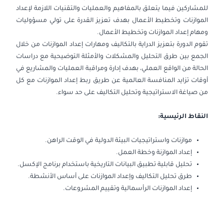
2026-09-28
إسطنبول
التفاصيل
للمشاركين فيما يتعلق بالمفاهيم والعمليات والتقنيات اللازمة لإعداد
الموازنات وتخطيط الأعمال بهدف تعزيز القدرة على تولي مسؤوليات
2026-10-05
باريس
التفاصيل
ومهام إعداد الموازنات وتخطيط الأعمال.
تقوم الدورة بتعزيز الدراية بالتكاليف ومهارات إعداد الموازنات من خلال
2026-10-12
القاهرة
التفاصيل
الجمع بين طرق التحليل والمشكلات والأمثلة التوضيحية مع دراسات
الحالة من الواقع العملي، بهدف إدارة ومراقبة العمليات والمشاريع في
2026-10-12
لندن
التفاصيل
أوقات تزايد المنافسة العالمية عن طريق ربط إعداد الموازنات مع كل
من صياغة الاستراتيجية وتحليل التكاليف على حد سواء.
2026-10-18
دبي
التفاصيل
النقاط الرئيسية:
2026-10-19
كوالا لامبور
التفاصيل
موازنات واستراتيجيات البيئة الدولية في الوقت الراهن.
2026-10-26
برشلونة
التفاصيل
إعداد الموازنة وخطة العمل.
تحليل قابلية تطبيق البيانات التاريخية باستخدام برنامج الإكسل.
2026-10-26
إسطنبول
التفاصيل
طرق تحليل التكاليف وإعداد الموازنات على أساس الأنشطة.
إعداد الموازنات الرأسمالية وتقييم المشروعات.
2026-11-02
كوالا لامبور
التفاصيل
2026-11-09
إسطنبول
التفاصيل