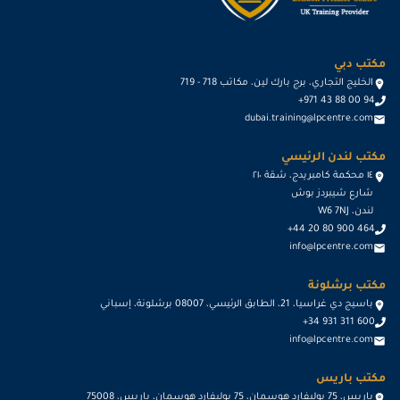
مكتب دبي
الخليج التجاري، برج بارك لين، مكاتب 718 - 719
+971 43 88 00 94
dubai.training@lpcentre.com
مكتب لندن الرئيسي
١٤ محكمة كامبريدج، شقة ٢١٠
شارع شيبردز بوش
لندن، W6 7NJ
+44 20 80 900 464
info@lpcentre.com
مكتب برشلونة
باسيج دي غراسيا، 21، الطابق الرئيسي، 08007 برشلونة، إسباني
+34 931 311 600
info@lpcentre.com
مكتب باريس
باريس، 75 بوليفارد هوسمان، 75 بوليفارد هوسمان، باريس، 75008