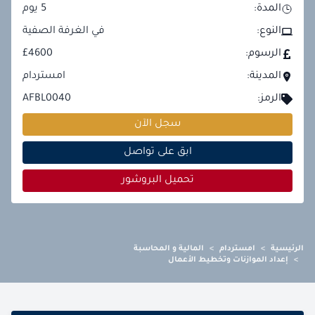
المدة:
5
يوم
النوع:
في الغرفة الصفية
الرسوم:
£4600
المدينة:
امستردام
الرمز:
AFBL0040
سجل الآن
ابق على تواصل
تحميل البروشور
الرئيسية
>
امستردام
>
المالية و المحاسبة
>
إعداد الموازنات وتخطيط الأعمال