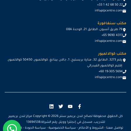
+33 1 42 68 50 22
info@lpcentre.com
مكتب سنغافورة
79 طريق أنسون، الطابق 21، الوحدة 08A
+65 9690 4313
info@lpcentre.com
مكتب كوالالمبور
رقم 3273، الطابق 32، منارة بريستيج، 1، جالان بينانغ، كوالالمبور، 50450 كوالالمبور،
إقليم كوالالمبور الفيدرالي
+60 19-305 5694
info@lpcentre.com
كل الحقوق محفوظة لصالح لندن بريمير سنتر Copyright ©
2026
مركز لندن بريميير
للتدريب، مسجل في إنجلترا وويلز، رقم الشركة:13694538
تواصل معنا
-
الشروط و الأحكام
-
سياسة الخصوصية
-
سياسة الجودة
-
كن مدرباً
-