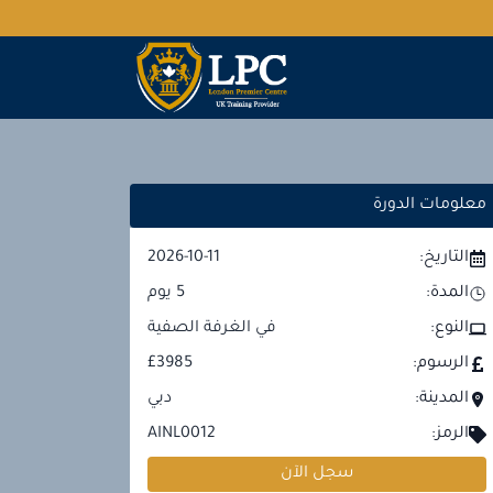
معلومات الدورة
التاريخ:
2026-10-11
المدة:
5
يوم
النوع:
في الغرفة الصفية
الرسوم:
£3985
المدينة:
دبي
الرمز:
AINL0012
سجل الآن