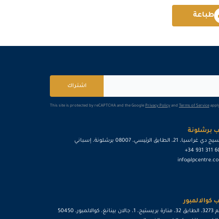
طباعة
كوالا لامبور
التفاصيل
القاهرة
التفاصيل
اشتراك
This site is protected by reCAPTCHA and the Google
Privacy Policy
and
Terms of Service
apply
 برشلونة
ي غراسيا، 21، الطابق الرئيسي، 08007 برشلونة، إسباني
+34 931 311 
info@lpcentre.c
 كوالالمبور
رقم 3273، الطابق 32، منارة بريستيج، 1، جالان بينانغ، كوالالمبور، 50450