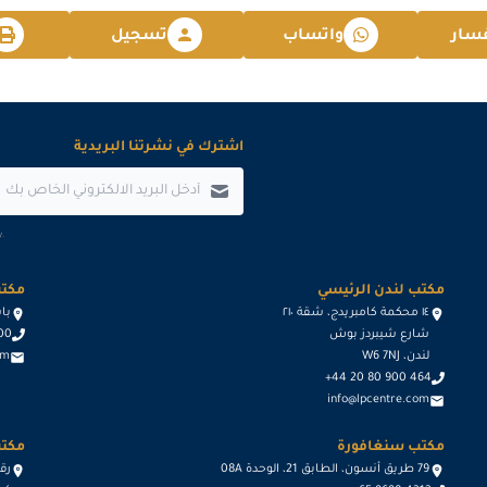
2026-12-28
سار
واتساب
تسجيل
2026-12-28
اشترك في نشرتنا البريدية
.
مكتب لندن الرئيسي
مكتب
١٤ محكمة كامبريدج، شقة ٢١٠
باسيج د
شارع شيبردز بوش
600
لندن، W6 7NJ
om
+44 20 80 900 464
info@lpcentre.com
مكتب سنغافورة
مكتب
79 طريق أنسون، الطابق 21، الوحدة 08A