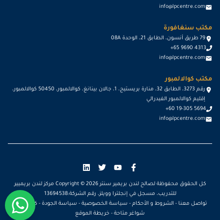
info@lpcentre.com
مكتب سنغافورة
79 طريق أنسون، الطابق 21، الوحدة 08A
+65 9690 4313
info@lpcentre.com
مكتب كوالالمبور
رقم 3273، الطابق 32، منارة بريستيج، 1، جالان بينانغ، كوالالمبور، 50450 كوالالمبور،
إقليم كوالالمبور الفيدرالي
+60 19-305 5694
info@lpcentre.com
كل الحقوق محفوظة لصالح لندن بريمير سنتر Copyright ©
2026
مركز لندن بريميير
للتدريب، مسجل في إنجلترا وويلز، رقم الشركة:13694538
تواصل معنا
-
الشروط و الأحكام
-
سياسة الخصوصية
-
سياسة الجودة
-
كن مدرباً
-
شواغر متاحة
-
خريطة الموقع