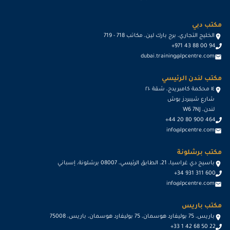
مكتب دبي
الخليج التجاري، برج بارك لين، مكاتب 718 - 719
+971 43 88 00 94
dubai.training@lpcentre.com
مكتب لندن الرئيسي
١٤ محكمة كامبريدج، شقة ٢١٠
شارع شيبردز بوش
لندن، W6 7NJ
+44 20 80 900 464
info@lpcentre.com
مكتب برشلونة
باسيج دي غراسيا، 21، الطابق الرئيسي، 08007 برشلونة، إسباني
+34 931 311 600
info@lpcentre.com
مكتب باريس
باريس، 75 بوليفارد هوسمان، 75 بوليفارد هوسمان، باريس، 75008
+33 1 42 68 50 22