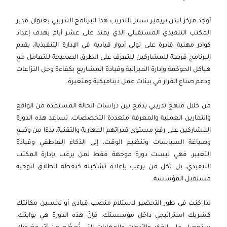
2026-10-04
دبي
التفاصيل
أوجد مركز لندن بريمير سنتر للتدريب هذا البرنامج التدريبي بعنوان مدير
2026-10-05
كوالا لامبور
التفاصيل
المكتب التنفيذي المستقبلي الذي يمتد على عشر أيام بهدف إعداد
كوادر مهنية قادرة على تولي أدوار قيادية في الإدارة التنفيذية، يقدم
2026-10-12
برشلونة
التفاصيل
البرنامج فرصة للمشاركين للتعرف على الطرق الصحيحة للتعامل مع
هياكل الحوكمة وإدارة الميزانية وقيادة المشاريع بكفاءة وحل النزاعات
2026-10-19
باريس
التفاصيل
ودعم صناع القرار في بيئات عمل ديناميكية ومتغيرة.
2026-10-19
امستردام
التفاصيل
من خلال منهج تدريبي يدمج بين دراسات الحالة المستمدة من الواقع
والتمارين العملية والمعرفة متعددة التخصصات، تساعد هذه الدورة
2026-10-26
لندن
التفاصيل
المشاركين على رفع مستوى قدراتهم المهارية والتقنية، بدءًا من وضع
وصياغة السياسات وتنظيم الوقت، إلى الذكاء العاطفي وقيادة
2026-10-26
القاهرة
التفاصيل
التغيير، فهي ليست دورة موجهة فقط لمن يرغب بإدارة المكتب
التنفيذي، بل لكل من يرغب بإعادة تشكيله كنقطة انطلاق لتوجيه
2026-11-02
القاهرة
التفاصيل
مستقبل المؤسسة.
2026-11-02
امستردام
التفاصيل
لذا كنت في طور التحضير لاستلام منصب قيادي أو تحسين مكانتك
كشريك استراتيجي داخل مؤسستك، فإنّ هذه الدورة هي بوابتك،
2026-11-16
كوالا لامبور
التفاصيل