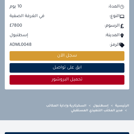
المدة:
10
يوم
النوع:
في الغرفة الصفية
الرسوم:
£7800
المدينة:
إسطنبول
الرمز:
ADML0048
سجل الآن
ابق على تواصل
تحميل البروشور
الرئيسية
>
إسطنبول
>
السكرتارية وإدارة المكاتب
>
مدير المكتب التنفيذي المستقبلي