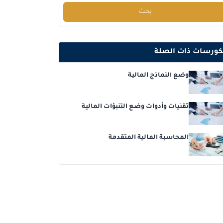
بحث
برشلونة
التفاصيل
إسطنبول
التفاصيل
كورسات ذات الصلة
امستردام
التفاصيل
وضع النماذج المالية
باريس
التفاصيل
تقنيات وأدوات وضع التنبؤات المالية
القاهرة
التفاصيل
المحاسبة المالية المتقدمة
لندن
التفاصيل
كوالا لامبور
التفاصيل
إسطنبول
التفاصيل
باريس
التفاصيل