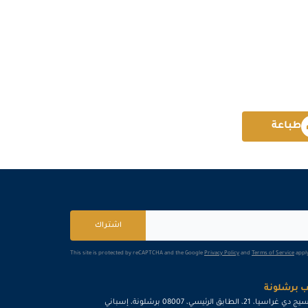
برشلونة
التفاصيل
لندن
التفاصيل
امستردام
التفاصيل
طباعة
القاهرة
التفاصيل
برشلونة
التفاصيل
كوالا لامبور
التفاصيل
اشتراك
امستردام
التفاصيل
This site is protected by reCAPTCHA and the Google
Privacy Policy
and
Terms of Service
apply
إسطنبول
التفاصيل
 برشلونة
القاهرة
التفاصيل
ي غراسيا، 21، الطابق الرئيسي، 08007 برشلونة، إسباني