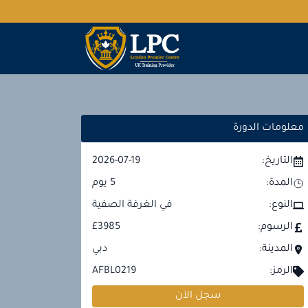
معلومات الدورة
التاريخ:
2026-07-19
المدة:
5
يوم
النوع:
في الغرفة الصفية
الرسوم:
£3985
المدينة:
دبي
الرمز:
AFBL0219
سجل الآن