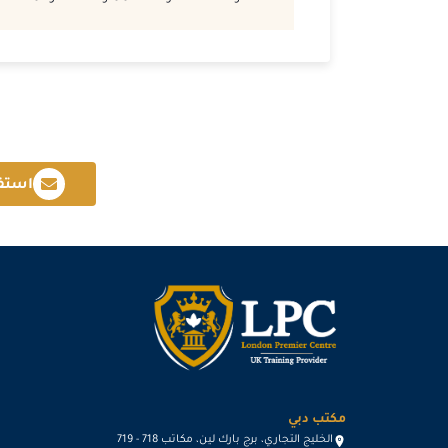
استف
مكتب دبي
الخليج التجاري، برج بارك لين، مكاتب 718 - 719