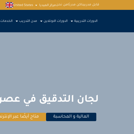
قابل مدربينا
كن مدربًا
من نحن
مركز الميديا
United States
الدورات التدريبية
الدورات الاونلاين
مدن التدريب
الخدمات
لجان التدقيق في عصر 
المالية و المحاسبة
متاح أيضًا عبر الإنترن