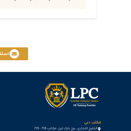
استف
مكتب دبي
الخليج التجاري، برج بارك لين، مكاتب 718 - 719