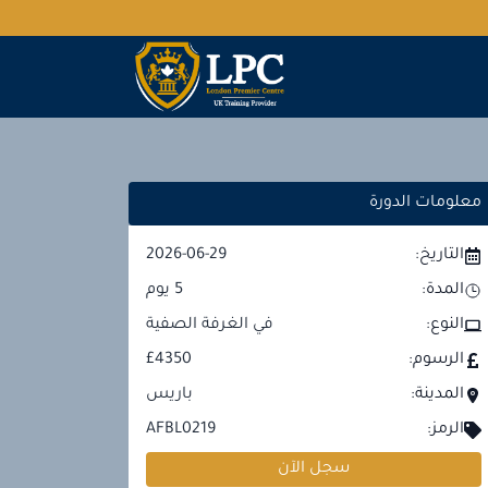
معلومات الدورة
التاريخ:
2026-06-29
المدة:
5
يوم
النوع:
في الغرفة الصفية
الرسوم:
£4350
المدينة:
باريس
الرمز:
AFBL0219
سجل الآن