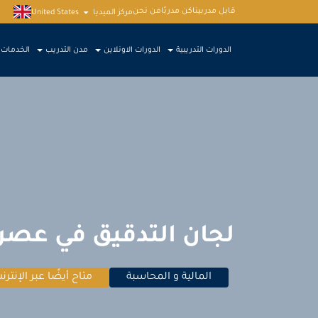
قابل مدربينا
كن مدربًا
من نحن
مركز الميديا
United States
الدورات التدريبية
الدورات الاونلاين
مدن التدريب
الخدمات
لجان التدقيق في عصر 
المالية و المحاسبة
متاح أيضًا عبر الإنترن