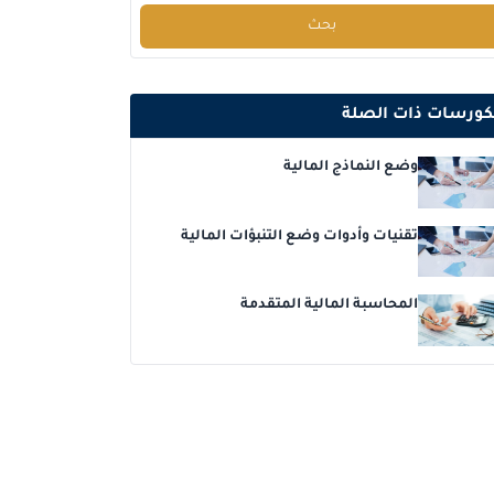
بحث
كوالا لامبور
التفاصيل
برشلونة
التفاصيل
كورسات ذات الصلة
إسطنبول
التفاصيل
وضع النماذج المالية
امستردام
التفاصيل
تقنيات وأدوات وضع التنبؤات المالية
القاهرة
التفاصيل
المحاسبة المالية المتقدمة
لندن
التفاصيل
كوالا لامبور
التفاصيل
إسطنبول
التفاصيل
برشلونة
التفاصيل