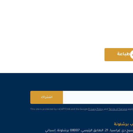
لندن
التفاصيل
امستردام
التفاصيل
دبي
التفاصيل
طباعة
القاهرة
التفاصيل
دبي
التفاصيل
برشلونة
التفاصيل
اشتراك
كوالا لامبور
التفاصيل
This site is protected by reCAPTCHA and the Google
Privacy Policy
and
Terms of Service
apply
امستردام
التفاصيل
 برشلونة
إسطنبول
التفاصيل
ي غراسيا، 21، الطابق الرئيسي، 08007 برشلونة، إسباني