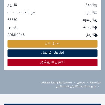
المدة:
10
يوم
النوع:
في الغرفة الصفية
الرسوم:
£8550
المدينة:
باريس
الرمز:
ADML0048
سجل الآن
ابق على تواصل
تحميل البروشور
الرئيسية
>
باريس
>
السكرتارية وإدارة المكاتب
>
مدير المكتب التنفيذي المستقبلي