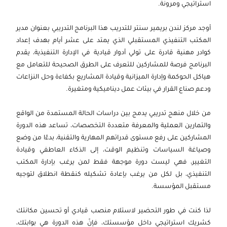
استراتيجي ومرونة.
2026-09-28
القاهرة
التفاصيل
أوجد مركز لندن بريمير سنتر للتدريب هذا البرنامج التدريبي بعنوان مدير
2026-10-04
دبي
التفاصيل
المكتب التنفيذي المستقبلي الذي يمتد على عشر أيام بهدف إعداد
كوادر مهنية قادرة على تولي أدوار قيادية في الإدارة التنفيذية، يقدم
2026-10-05
كوالا لامبور
التفاصيل
البرنامج فرصة للمشاركين للتعرف على الطرق الصحيحة للتعامل مع
هياكل الحوكمة وإدارة الميزانية وقيادة المشاريع بكفاءة وحل النزاعات
2026-10-12
برشلونة
التفاصيل
ودعم صناع القرار في بيئات عمل ديناميكية ومتغيرة.
2026-10-12
إسطنبول
التفاصيل
من خلال منهج تدريبي يدمج بين دراسات الحالة المستمدة من الواقع
والتمارين العملية والمعرفة متعددة التخصصات، تساعد هذه الدورة
2026-10-19
امستردام
التفاصيل
المشاركين على رفع مستوى قدراتهم المهارية والتقنية، بدءًا من وضع
وصياغة السياسات وتنظيم الوقت، إلى الذكاء العاطفي وقيادة
2026-10-26
القاهرة
التفاصيل
التغيير، فهي ليست دورة موجهة فقط لمن يرغب بإدارة المكتب
التنفيذي، بل لكل من يرغب بإعادة تشكيله كنقطة انطلاق لتوجيه
2026-10-26
لندن
التفاصيل
مستقبل المؤسسة.
2026-11-02
القاهرة
التفاصيل
لذا كنت في طور التحضير لاستلام منصب قيادي أو تحسين مكانتك
كشريك استراتيجي داخل مؤسستك، فإنّ هذه الدورة هي بوابتك،