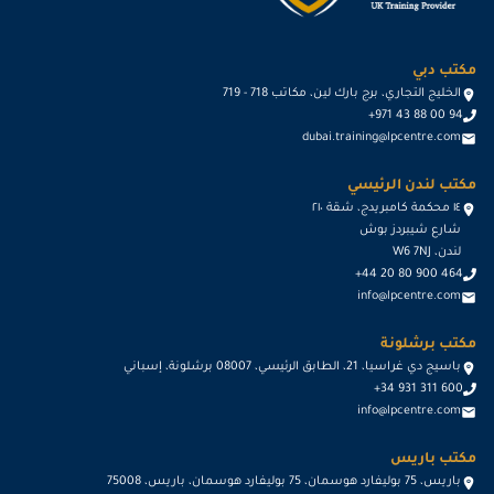
مكتب دبي
الخليج التجاري، برج بارك لين، مكاتب 718 - 719
+971 43 88 00 94
dubai.training@lpcentre.com
مكتب لندن الرئيسي
١٤ محكمة كامبريدج، شقة ٢١٠
شارع شيبردز بوش
لندن، W6 7NJ
+44 20 80 900 464
info@lpcentre.com
مكتب برشلونة
باسيج دي غراسيا، 21، الطابق الرئيسي، 08007 برشلونة، إسباني
+34 931 311 600
info@lpcentre.com
مكتب باريس
باريس، 75 بوليفارد هوسمان، 75 بوليفارد هوسمان، باريس، 75008