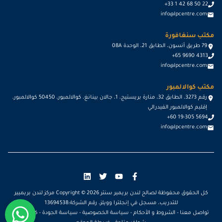
+33 1 42 68 50 22
info@lpcentre.com
مكتب سنغافورة
79 طريق أنسون، الطابق 21، الوحدة 08A
+65 9690 4313
info@lpcentre.com
مكتب كوالالمبور
رقم 3273، الطابق 32، منارة بريستيج، 1، جالان بينانغ، كوالالمبور، 50450 كوالالمبور،
إقليم كوالالمبور الفيدرالي
+60 19-305 5694
info@lpcentre.com
كل الحقوق محفوظة لصالح لندن بريمير سنتر Copyright ©
2026
مركز لندن بريميير
للتدريب، مسجل في إنجلترا وويلز، رقم الشركة:13694538
تواصل معنا
-
الشروط و الأحكام
-
سياسة الخصوصية
-
سياسة الجودة
-
كن مدرباً
-