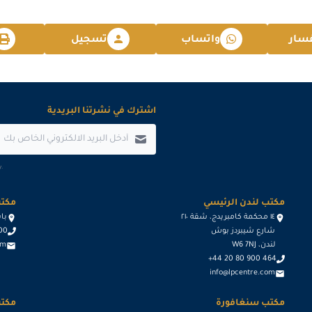
2026-12-21
سار
واتساب
تسجيل
2026-12-28
اشترك في نشرتنا البريدية
.
مكتب لندن الرئيسي
مكتب
١٤ محكمة كامبريدج، شقة ٢١٠
باسيج د
شارع شيبردز بوش
600
لندن، W6 7NJ
om
+44 20 80 900 464
info@lpcentre.com
مكتب سنغافورة
مكتب