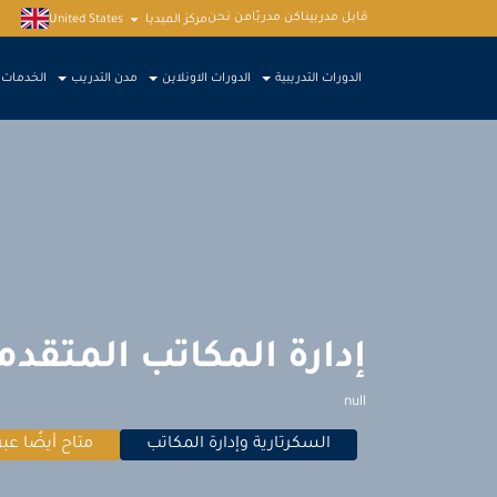
قابل مدربينا
كن مدربًا
من نحن
مركز الميديا
United States
الدورات التدريبية
الدورات الاونلاين
مدن التدريب
الخدمات
إدارة المكاتب المتقدمة
null
السكرتارية وإدارة المكاتب
متاح أيضًا عبر