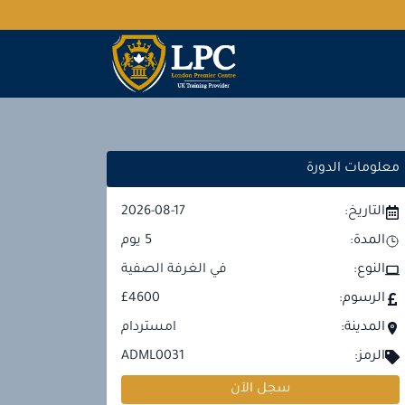
معلومات الدورة
التاريخ:
2026-08-17
المدة:
5
يوم
النوع:
في الغرفة الصفية
الرسوم:
£4600
المدينة:
امستردام
الرمز:
ADML0031
سجل الآن