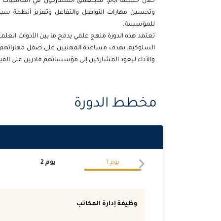
خلال خمسة أيام، سيتعمق المشاركون في أساسيات إدارة
وتحسين مهارات التواصل والتفاعل وتعزيز أنظمة سير ا
للمؤسسة.
تعتمد هذه الدورة منهج علمي يدمج ما بين الأدوات العلم
السلوكية، بهدف مساعدة المهنيين على صقل مهاراتهم التق
والأداء ليعود المشاركين إلى مؤسساتهم قادرين على الق
مخطط الدورة
يوم
1
يوم
2
وظيفة إدارة المكاتب