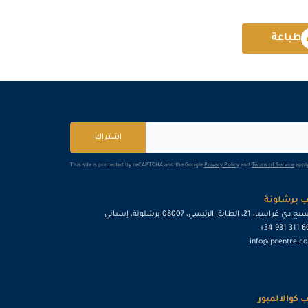
برشلونة
التفاصيل
طباعة
كوالا لامبور
التفاصيل
اشتراك
This site is protected by reCAPTCHA and the Google
Privacy Policy
and
Terms of Service
apply
 برشلونة
ي غراسيا، 21، الطابق الرئيسي، 08007 برشلونة، إسباني
+34 931 311 
info@lpcentre.c
 كوالالمبور