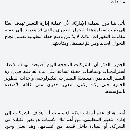
من ذلك.
يأتي هنا دور العملية الإداريّة، لأن عملية إدارة التغيير تهدف أيضًا 
إلى تثبيت سطوة هذا التحولَ التغييري والذي قد يتعرض إلى حملة 
مقاومة التغييرات، لذلك لا بدَّ من وضع خطة تنظيمية تضمن نجاح 
التحول الجديد ومن ثمَّ تنفيذها، ومتابعتها.
الجدير بالذكر أن الشركات الناجحة اليوم أصبحت تهدف لإعداد 
استراتيجيات وسياسات معينة تساعد ﻋﻠﻰ بناء الفاعلية في إدارة 
التغيير ﺍﻟﺘﻨﻅﻴﻤﻲ، مستغلةً التغييرات التكنولوجية، وأحداث اﻟﺘﻄﻮﻳﺮ 
الحالية حتى يكاد يكون التغيير جذري على كافة الأصعدة 
بالمؤسسة.
أيضا هناك عدة أسباب توجّه اهتمامات أو أهداف الشركات إلى 
ﺇﺩﺍﺭﺓ التغيير التنظيمي، من أهم تلك الأسباب ﻫﻭ تغير القيادة في 
الشركة، أو القيادة داخل قسم من أقسامها، وهذا يعني وجود 