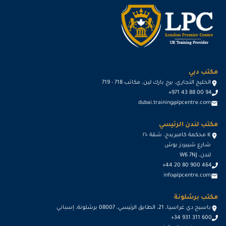
مكتب دبي
الخليج التجاري، برج بارك لين، مكاتب 718 - 719
+971 43 88 00 94
dubai.training@lpcentre.com
مكتب لندن الرئيسي
١٤ محكمة كامبريدج، شقة ٢١٠
شارع شيبردز بوش
لندن، W6 7NJ
+44 20 80 900 464
info@lpcentre.com
مكتب برشلونة
باسيج دي غراسيا، 21، الطابق الرئيسي، 08007 برشلونة، إسباني
+34 931 311 600