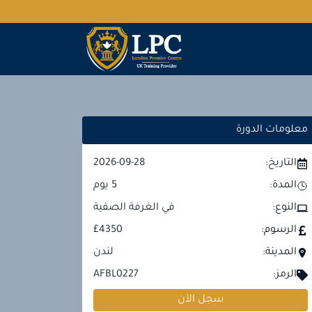
معلومات الدورة
التاريخ:
2026-09-28
المدة:
5
يوم
النوع:
في الغرفة الصفية
الرسوم:
£4350
المدينة:
لندن
الرمز:
AFBL0227
سجل الآن