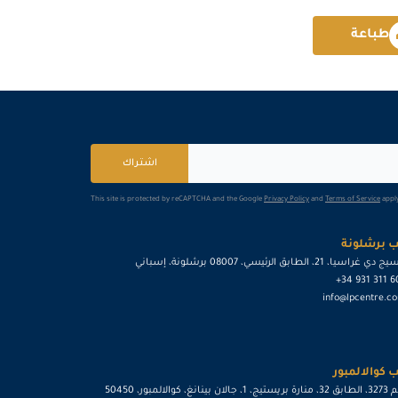
طباعة
امستردام
التفاصيل
إسطنبول
التفاصيل
القاهرة
التفاصيل
اشتراك
باريس
التفاصيل
This site is protected by reCAPTCHA and the Google
Privacy Policy
and
Terms of Service
apply
كوالا لامبور
التفاصيل
 برشلونة
إسطنبول
التفاصيل
ي غراسيا، 21، الطابق الرئيسي، 08007 برشلونة، إسباني
+34 931 311 
كوالا لامبور
التفاصيل
info@lpcentre.c
باريس
التفاصيل
 كوالالمبور
برشلونة
التفاصيل
رقم 3273، الطابق 32، منارة بريستيج، 1، جالان بينانغ، كوالالمبور، 50450