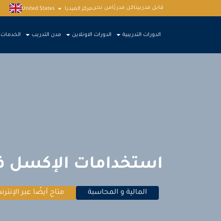
قابل مدربينا
كن مدربًا
من نحن
مركز الميديا
United States
الدورات التدريبية
الدورات الاونلاين
مدن التدريب
الخدمات
استخدامات الإكسل في
المالية و المحاسبة
متاح أيضًا عبر الإنترن