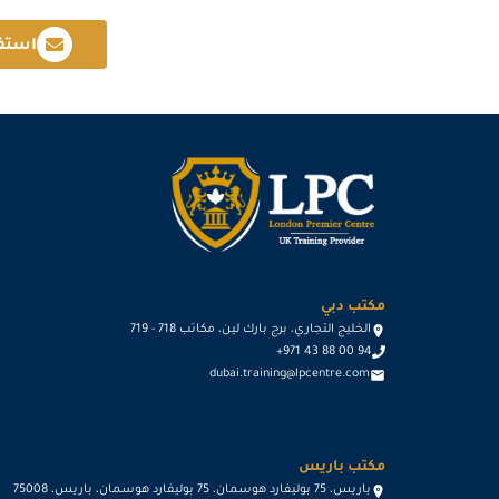
استف
مكتب دبي
الخليج التجاري، برج بارك لين، مكاتب 718 - 719
+971 43 88 00 94
dubai.training@lpcentre.com
مكتب باريس
باريس، 75 بوليفارد هوسمان، 75 بوليفارد هوسمان، باريس، 75008