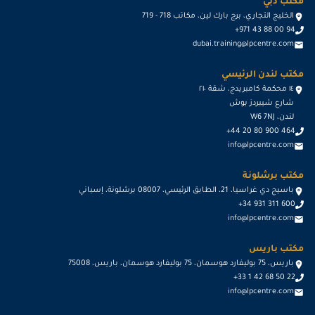
مكتب دبي
الخليج التجاري، برج بارك لين، مكاتب 718 - 719
+971 43 88 00 94
dubai.training@lpcentre.com
مكتب لندن الرئيسي
١٤ محكمة كامبريدج، شقة ٢١٠
شارع شيبردز بوش
لندن، W6 7NJ
+44 20 80 900 464
info@lpcentre.com
مكتب برشلونة
باسيج دي غراسيا، 21، الطابق الرئيسي، 08007 برشلونة، إسباني
+34 931 311 600
info@lpcentre.com
مكتب باريس
باريس، 75 بوليفارد هوسمان، 75 بوليفارد هوسمان، باريس، 75008
+33 1 42 68 50 22
info@lpcentre.com