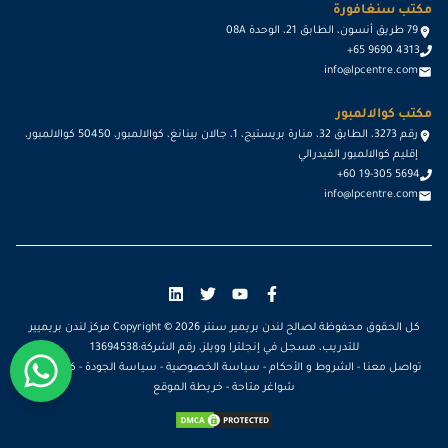
مكتب سنغافورة
79 طريق أنسون، الطابق 21، الوحدة 08A
+65 9690 4313
info@lpcentre.com
مكتب كوالالمبور
رقم 3273، الطابق 32، منارة بريستيج، 1، جالان بينانغ، كوالالمبور، 50450 كوالالمبور،
إقليم كوالالمبور الفيدرالي
+60 19-305 5694
info@lpcentre.com
كل الحقوق محفوظة لصالح لندن بريمير سنتر Copyright ©
2026
مركز لندن بريميير
للتدريب، مسجل في إنجلترا وويلز، رقم الشركة:13694538
تواصل معنا
-
الشروط و الأحكام
-
سياسة الخصوصية
-
سياسة الجودة
-
كن مدرباً
-
شواغر متاحة
-
خريطة الموقع