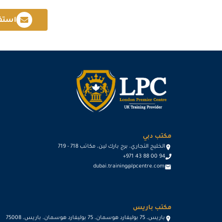
استف
مكتب دبي
الخليج التجاري، برج بارك لين، مكاتب 718 - 719
+971 43 88 00 94
dubai.training@lpcentre.com
مكتب باريس
باريس، 75 بوليفارد هوسمان، 75 بوليفارد هوسمان، باريس، 75008