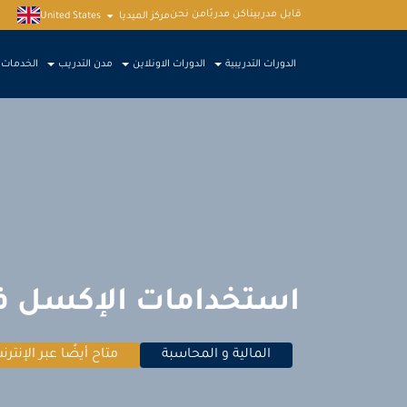
قابل مدربينا
كن مدربًا
من نحن
مركز الميديا
United States
الدورات التدريبية
الدورات الاونلاين
مدن التدريب
الخدمات
استخدامات الإكسل في
المالية و المحاسبة
متاح أيضًا عبر الإنترن