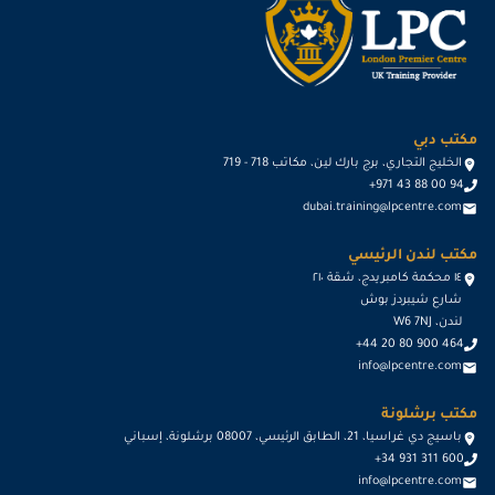
مكتب دبي
الخليج التجاري، برج بارك لين، مكاتب 718 - 719
+971 43 88 00 94
dubai.training@lpcentre.com
مكتب لندن الرئيسي
١٤ محكمة كامبريدج، شقة ٢١٠
شارع شيبردز بوش
لندن، W6 7NJ
+44 20 80 900 464
info@lpcentre.com
مكتب برشلونة
باسيج دي غراسيا، 21، الطابق الرئيسي، 08007 برشلونة، إسباني
+34 931 311 600
info@lpcentre.com