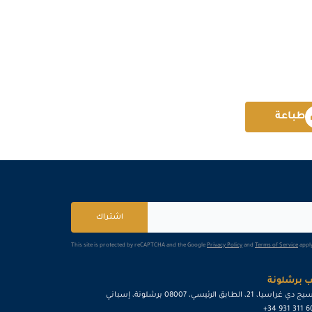
إسطنبول
التفاصيل
برشلونة
التفاصيل
باريس
التفاصيل
طباعة
امستردام
التفاصيل
القاهرة
التفاصيل
دبي
التفاصيل
اشتراك
باريس
التفاصيل
This site is protected by reCAPTCHA and the Google
Privacy Policy
and
Terms of Service
apply
برشلونة
التفاصيل
 برشلونة
ي غراسيا، 21، الطابق الرئيسي، 08007 برشلونة، إسباني
كوالا لامبور
التفاصيل
+34 931 311 