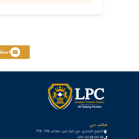
استف
مكتب دبي
الخليج التجاري، برج بارك لين، مكاتب 718 - 719
+971 43 88 00 94