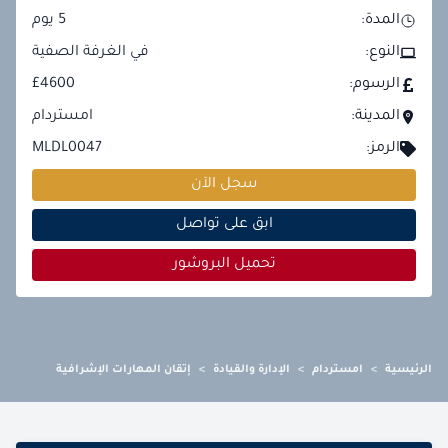
المدة:
5
يوم
النوع:
في الغرفة الصفية
الرسوم:
£4600
المدينة:
امستردام
الرمز:
MLDL0047
سجل الآن
ابق على تواصل
تحميل البروشور
الرئيسية
>
امستردام
>
الإدارة والقيادة
>
إتقان المهارات الإشرافية