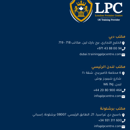
مكتب دبي
الخليج التجاري، برج بارك لين، مكاتب 718 - 719
+971 43 88 00 94
dubai.training@lpcentre.com
مكتب لندن الرئيسي
١٤ محكمة كامبريدج، شقة ٢١٠
شارع شيبردز بوش
لندن، W6 7NJ
+44 20 80 900 464
info@lpcentre.com
مكتب برشلونة
باسيج دي غراسيا، 21، الطابق الرئيسي، 08007 برشلونة، إسباني
+34 931 311 600
info@lpcentre.com