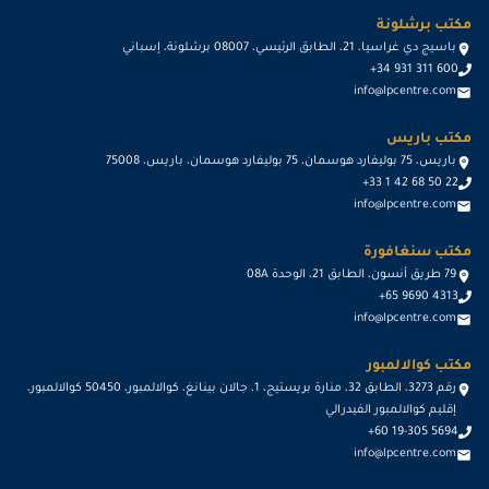
مكتب برشلونة
باسيج دي غراسيا، 21، الطابق الرئيسي، 08007 برشلونة، إسباني
+34 931 311 600
info@lpcentre.com
مكتب باريس
باريس، 75 بوليفارد هوسمان، 75 بوليفارد هوسمان، باريس، 75008
+33 1 42 68 50 22
info@lpcentre.com
مكتب سنغافورة
79 طريق أنسون، الطابق 21، الوحدة 08A
+65 9690 4313
info@lpcentre.com
مكتب كوالالمبور
رقم 3273، الطابق 32، منارة بريستيج، 1، جالان بينانغ، كوالالمبور، 50450 كوالالمبور،
إقليم كوالالمبور الفيدرالي
+60 19-305 5694
info@lpcentre.com