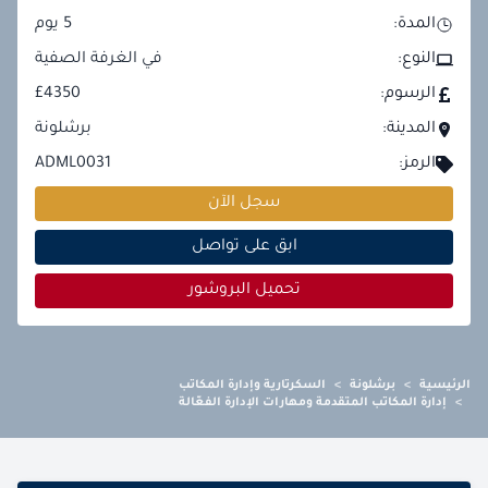
المدة:
5
يوم
النوع:
في الغرفة الصفية
الرسوم:
£4350
المدينة:
برشلونة
الرمز:
ADML0031
سجل الآن
ابق على تواصل
تحميل البروشور
الرئيسية
>
برشلونة
>
السكرتارية وإدارة المكاتب
>
إدارة المكاتب المتقدمة ومهارات الإدارة الفعّالة