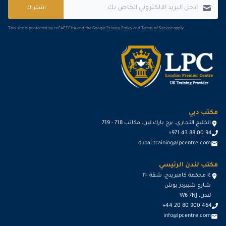
اشتراك
This site is protected by reCAPTCHA and the Google
Privacy Policy
and
Terms of Service
apply.
مكتب دبي
الخليج التجاري، برج بارك لين، مكاتب 718 - 719
+971 43 88 00 94
dubai.training@lpcentre.com
مكتب لندن الرئيسي
١٤ محكمة كامبريدج، شقة ٢١٠
شارع شيبردز بوش
لندن، W6 7NJ
+44 20 80 900 464
info@lpcentre.com