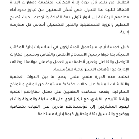
انطلاقًا من ذلك، تاتي دورة إدارة المكاتب المتقدمة ومهارات الإدارة
2026-09-28
كوالا لامبور
التفاصيل
الفعّالة لتلبية هذا التحول، فهي تُمكّن المهنيين من تجاوز حدود أداء
مهامهم الروتينية إلى أدوار تتولى دفة القيادة والتوجيه، بحيث يُصبح
2026-10-05
إسطنبول
التفاصيل
التنظيم والرؤية المستقبلية والتمّيز التشغيلي أساس كل ممارسة
إدارية.
2026-10-12
باريس
التفاصيل
خلال خمسة أيام، سيتعمق المشاركون في أساسيات إدارة المكاتب
2026-10-12
امستردام
التفاصيل
الحديثة، بما فيها ترسيخ الانسجام الأخلاقي والثقافي وتحسين مهارات
التواصل والتفاعل وتعزيز أنظمة سير العمل وضمان موائمة الوظائف
2026-10-19
القاهرة
التفاصيل
الإدارية مع الأهداف الاستراتيجية للمؤسسة.
تعتمد هذه الدورة منهج علمي يدمج ما بين الأدوات العلمية
2026-10-19
لندن
التفاصيل
والنقاشات المبنية على حالات حقيقية مستمدة من الواقع والنماذج
السلوكية، بهدف مساعدة المهنيين على صقل مهاراتهم التقنية
2026-10-25
دبي
التفاصيل
وزيادة تأثيرهم القيادي، مع تركيز قوي على المساءلة والمرونة والأداء
ليعود المشاركين إلى مؤسساتهم قادرين على القيادة بشفافية
2026-10-26
كوالا لامبور
التفاصيل
ووضوح والتنسيق بثقة وتحقيق قيمة إدارية مستدامة.
2026-11-02
القاهرة
التفاصيل