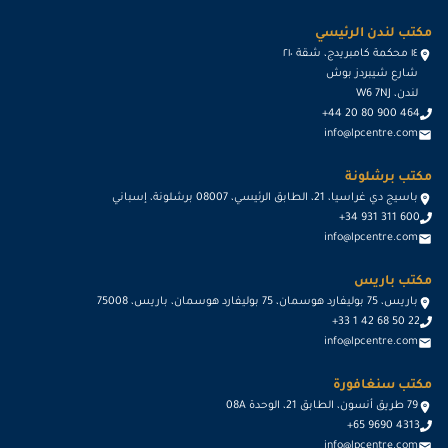
مكتب لندن الرئيسي
١٤ محكمة كامبريدج، شقة ٢١٠
شارع شيبردز بوش
لندن، W6 7NJ
+44 20 80 900 464
info@lpcentre.com
مكتب برشلونة
باسيج دي غراسيا، 21، الطابق الرئيسي، 08007 برشلونة، إسباني
+34 931 311 600
info@lpcentre.com
مكتب باريس
باريس، 75 بوليفارد هوسمان، 75 بوليفارد هوسمان، باريس، 75008
+33 1 42 68 50 22
info@lpcentre.com
مكتب سنغافورة
79 طريق أنسون، الطابق 21، الوحدة 08A
+65 9690 4313
info@lpcentre.com