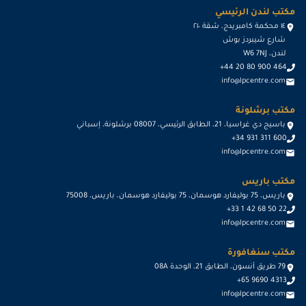
مكتب لندن الرئيسي
١٤ محكمة كامبريدج، شقة ٢١٠
شارع شيبردز بوش
لندن، W6 7NJ
+44 20 80 900 464
info@lpcentre.com
مكتب برشلونة
باسيج دي غراسيا، 21، الطابق الرئيسي، 08007 برشلونة، إسباني
+34 931 311 600
info@lpcentre.com
مكتب باريس
باريس، 75 بوليفارد هوسمان، 75 بوليفارد هوسمان، باريس، 75008
+33 1 42 68 50 22
info@lpcentre.com
مكتب سنغافورة
79 طريق أنسون، الطابق 21، الوحدة 08A
+65 9690 4313
info@lpcentre.com