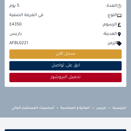
المدة:
5
يوم
النوع:
في الغرفة الصفية
الرسوم:
£4350
المدينة:
باريس
الرمز:
AFBL0221
سجل الآن
ابق على تواصل
تحميل البروشور
الرئيسية
>
باريس
>
المالية و المحاسبة
>
أساسيات المستشار المالي