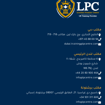
مكتب دبي
الخليج التجاري، برج بارك لين، مكاتب 718 - 719
+971 43 88 00 94
dubai.training@lpcentre.com
مكتب لندن الرئيسي
١٤ محكمة كامبريدج، شقة ٢١٠
شارع شيبردز بوش
لندن، W6 7NJ
+44 20 80 900 464
info@lpcentre.com
مكتب برشلونة
باسيج دي غراسيا، 21، الطابق الرئيسي، 08007 برشلونة، إسباني
+34 931 311 600
info@lpcentre.com