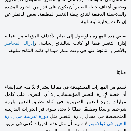
وتحقيق أهداف خِطة التغيير أن يكون على قدر من الخبرة المديدة 
والملاحظة الدقيقة لنتائج خِطة التغيير المطبقة، بغض الـ نظر عن 
إن كانت إيجابية أو سلبية. 
تعتني هذه المهارة بالوصول إلى تمام الأهداف المؤملة من عملية 
إدَارة التَغيير فيما لو كانت شالنتائج إيجابية، و
إدراك المخاطر
والأضرار الناتجة عنها في وقت مبكر فيما لو كانت النتائج سلبية. 
ختامًا 
قسم من المهارات المستهدفة في مقالنا يعتبر لا بدَّ منه عند إنشاء 
أي خطة لإِدارة التغييِر المؤسساتي، إلا أن التعرف على كامل 
مهارات إدارة التغيير الضرورية في أثناء تطبيق التغيير يلزمه 
شرحصا واسعًا وتطبيقًا عمليًا لا تجده سوى في الدورات التدريبية 
المتخصصة في مجال إدارة التغيير مثل 
دورة تدريبية في إدارة 
التغيير في كوالامبور
 لا سيما أن مثل هذه الدَورات تُعنى في تزويد 
المتدربين بجميع مهارات إدارة التغيير الناجح. 