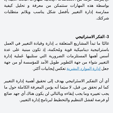
بواسطة هذه المهارات ستتمكن من معرفة و تحليل كيفية 
ممارسة إدارة التغيير بأفضل شكل يناسب ويلائم متطلبات 
شركتك. 
3- الفكر الاستراتيجي 
غالبًا ما تبدأ المشاريع المتعلقة بـ إدارة وقيادة التغيير في العمل 
باستراتيجية ديناميكية قوية ومُحكمة، إذ تكون مبنية على عدة 
أسس أهمها المستلزمات الضرورية التي ستلبيها عَملية إدارة 
التغيير سَواء من جهة التَطوير طويل الأمد للمؤسسة أو من جهة 
جعل 
إدارة الموارد البشرية
 تعكس إيجابيات أكثر. 
أي أن التفكير الاستَراتيجي يهدف إلى تحقيق أهمية إدارة التغيير 
كما لم تحقق من قبل، لا سيَما أنه يؤمن المعرفة الكاملة حول ما 
يجب تغييره وما يجب إبقاءه وبالتالي لن يكون هناك أي جهد ضائع 
أو فرصة لفشل التنظيم والتخطيط لبرنامج إدارة التغيير. 