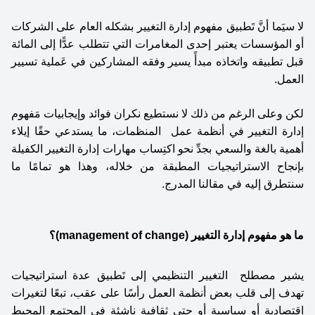
لا سيَما أنَّ تَطبيق مفهوم إدارة التغيير بشكله العام على الشركات 
أو المؤسسات يعتبر إحدى المغامرات التي تتطلب عدًّا إلى المائة 
قبل تطبيقه واتخاذه مبدأً يسير وفقه المشاركين في عَملية تسيير 
العمل. 
لكن وعلى الرغم من ذلك لا نستطيع نكران فوائد وإيجابيات مَفهوم 
إدارة التغيير في أنظمة عمل  المنظمات، ما يستدعي حقًا إيلاء 
أهمية بالغة والسعي بجدِّ نحو اكتِساب مهارات إدارة التغيير الكفيلة 
بإنجاح الاستراتيجيات المطبقة من خلاله، وهذا هو تمامًا ما 
سنتطرق إليه في مقالنا المدرج. 
ما هو مفهوم إدارة التغيير (management of change)؟
يشير مصطلح  التغيير التنظيمي إلى تَطبيق عدة استراتيجيات 
تهدف إلى قلب بعض أنظمة العمل رأسًا على عقب، تبعًا لتغيرات 
اقتصادية أو سياسية أو حتى ثقافية ناشئة في المجتمع المحيط 