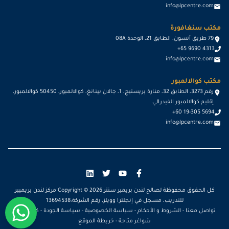
info@lpcentre.com
مكتب سنغافورة
79 طريق أنسون، الطابق 21، الوحدة 08A
+65 9690 4313
info@lpcentre.com
مكتب كوالالمبور
رقم 3273، الطابق 32، منارة بريستيج، 1، جالان بينانغ، كوالالمبور، 50450 كوالالمبور،
إقليم كوالالمبور الفيدرالي
+60 19-305 5694
info@lpcentre.com
كل الحقوق محفوظة لصالح لندن بريمير سنتر Copyright ©
2026
مركز لندن بريميير
للتدريب، مسجل في إنجلترا وويلز، رقم الشركة:13694538
تواصل معنا
-
الشروط و الأحكام
-
سياسة الخصوصية
-
سياسة الجودة
-
كن مدرباً
-
شواغر متاحة
-
خريطة الموقع