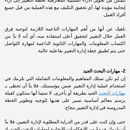
تتمكن من تحويل الآراء السلبية المعارضة لخطة التغيير إلى آراء 
إيجابية مؤيدة لها، أي تحقيق التكيف مع هذه العملية من قبل جميع 
أفراد العَمل.
ناهيك عن أنها من أَهم المهارات الناعمة اللازمة لتوجيه فِرق 
العمل خلال التغيير لتحقيق أعلى استفادة منه، أي أنه لا بدَّ من 
اكتَساب المعلومات والمهارات الثانوية الداعمة لمهارة التَواصل 
حتى يتم تَطبيق خِطة إِدارة التغيير بفاعلية عالية. 
2- مهارات البحث الجيد 
إن لم تكن تمتلك المفاهيم والمعلومات الشاملة التي تلزمك في 
استخدام عَملية إدارة التغيير ضمن مؤسستك، فلا بدَّ أن تحظى بـ 
مهارات البحث
 الجيد بطريقة أو بأخرى، لا سيَما أنها ستكون كفيلة 
برسم معالم أساسية تسير على هديها لتَوجيه وتطوير الخطة 
المدروسة في إدارة التغيير بنجاح. 
حتى وإن كنت على قدر من الدراية المطلوبة لإدارة التغيير، فلا بدَّ 
أن يلزمك حزمةً من الانعكاسات الإيجابية لمهارات البحث الجيد، إذ 