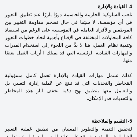
4-
القيادة والإدارة 
تلعب السلوكية الحازمة والحاسمة دورًا بارزًا عند تَطبيق التغييِر 
في أي مؤسسة، لا سيَما في حال تضخم مقاومة التغيير بين 
الموظفين والأفراد العاملة في المؤسسة على الرغم من استنفاذ 
كافة المحاولات المختلفة في الإقناع بأهمية اتخاذ خطوات التغييِر 
وتنمية نظام العَمل، هنا لا بدَّ من اللجوء إلى استخدَام القدرات 
والمهارات القيادية الرئيسية التي قد يمتلك ا أرباب العَمل بعضًا 
منها. 
كذلك تشمل مهارات القيادة والإدارة تحمل كامل مسؤولية 
المَخاطر والتحديات التي قد تنتج عن عَملية إدارة التغيير، بل 
والتعامل معها بتطبيق نهج ذكية تخفف آثار هذه المَخاطر 
والتَحديات قدر الإمكان. 
5- التقييم والملاحظة 
لتحقيق التنمية والتطوير المعنيان من تطبيق عَملية التغييِر 
الشامل في المؤسسة، يقع على عاتق المدير المسؤول عن تطبيق 