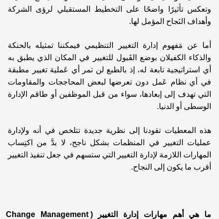
وتعكس تأثيرًا واضحًا على التخطيط المستقبلي لرؤى الشركة 
وأهداف النَجاح المؤمل لها. 
أما عن مَفهوم إدارة التغيير التنظيمي فيمكننا تمثيله بالحنكة 
والذكاء الكفيلان بوضع القَبول للتغيير في المكان الذي يطبق به 
أي استراتيجية تابعة له، إذ بالطبع لن تمر أي عَملية تغيير مطبقة 
في أي نظام عَمل دون تعرضها لبعض المحاججات والمقاومات 
التي تهدف إلى إبعادها، سواء من قبل الموظفين أو طاقم الإدارة 
الوسطى أو الدنيا. 
هذه المعطيات تقودنا إلى نظرية جديدة تتلخص في أنه ولإدارة 
عمليات التغيير في المنظمات بشكل ناجح، لا بدَّ من اكتِساب 
المهارات اللازمة لإدارة التغيير التي ستسهم في جعل تنفيذ التغيير 
أقرب ما يكون إلى النجاح. 
ما هي أهم مهارات إدارة التغيير (Change Management 