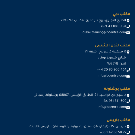
مكتب دبي
الخليج التجاري، برج بارك لين، مكاتب 718 - 719
+971 43 88 00 94
dubai.training@lpcentre.com
مكتب لندن الرئيسي
١٤ محكمة كامبريدج، شقة ٢١٠
شارع شيبردز بوش
لندن، W6 7NJ
+44 20 80 900 464
info@lpcentre.com
مكتب برشلونة
باسيج دي غراسيا، 21، الطابق الرئيسي، 08007 برشلونة، إسباني
+34 931 311 600
info@lpcentre.com
مكتب باريس
باريس، 75 بوليفارد هوسمان، 75 بوليفارد هوسمان، باريس، 75008
+33 1 42 68 50 22